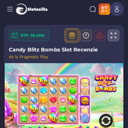
RTP: 96.54%
Candy Blitz Bombs Slot Recenzie
de la Pragmatic Play