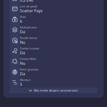
0.2-240
Linii de plată
Scatter Pays
Role
6
Multiplicator
Da
Runde bonus
Nu
Simbol scatter
Da
Simbol Wild
Nu
Rotiri gratuite
Da
Rânduri
5
Mai multe despre caracteristici