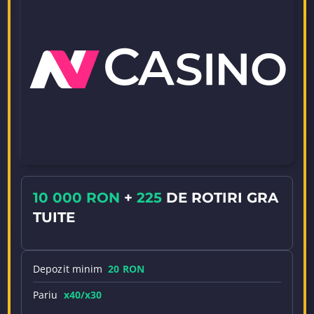
10 000 RON
+
225
DE ROTIRI GRA
TUITE
Depozit minim
20 RON
Pariu
x40/x30