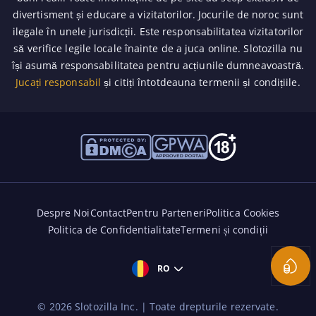
divertisment și educare a vizitatorilor. Jocurile de noroc sunt
ilegale în unele jurisdicții. Este responsabilitatea vizitatorilor
să verifice legile locale înainte de a juca online. Slotozilla nu
își asumă responsabilitatea pentru acțiunile dumneavoastră.
Jucați responsabil
și citiți întotdeauna termenii și condițiile.
Despre Noi
Contact
Pentru Parteneri
Politica Cookies
Politica de Confidentialitate
Termeni și condiții
Coin D
RO
©
2026
Slotozilla Inc. | Toate drepturile rezervate.