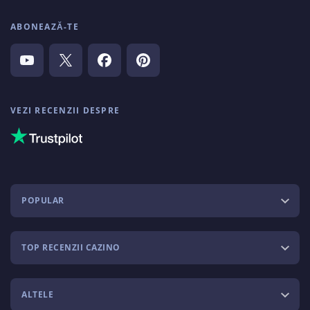
ABONEAZĂ-TE
VEZI RECENZII DESPRE
POPULAR
TOP RECENZII CAZINO
ALTELE