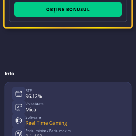
OBȚINE BONUSUL
Info
RTP
96.12%
Volatilitate
Mică
Software
Reel Time Gaming
Pariu minim / Pariu maxim