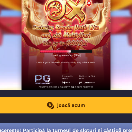
Joacă acum
cerește! Participă la turneul de sloturi și câștigă pr