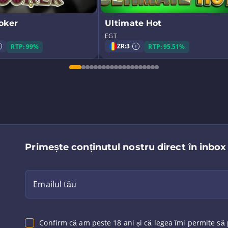
oker
Ultimate Hot
EGT
ZR:
3
RTP: 99%
RTP: 95.51%
Primește conținutul nostru direct în inbox
Emailul tău
Confirm că am peste 18 ani și că legea îmi permite să pa