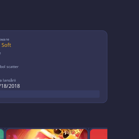
tware
 Soft
e
bol scatter
u
a lansării
/18/2018