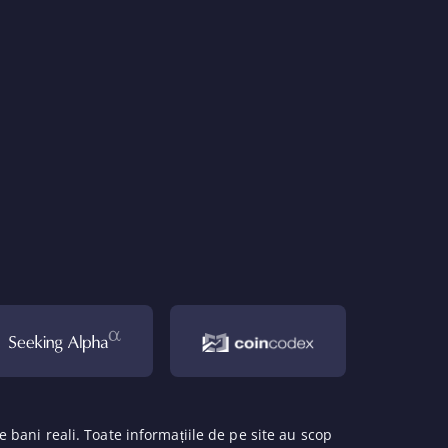
e bani reali. Toate informațiile de pe site au scop