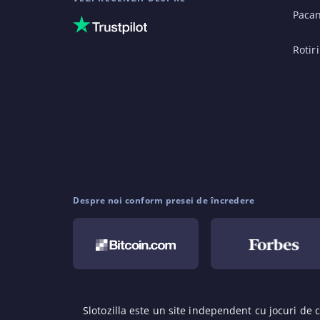
Pacan
Rotir
Despre noi conform presei de încredere
Slotozilla este un site independent cu jocuri de c