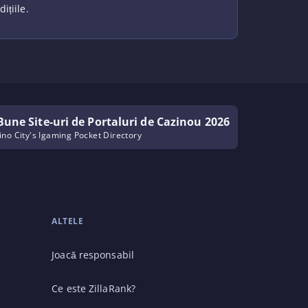
ițiile.
Bune Site-uri de Portaluri de Cazinou 2026
ino City's Igaming Pocket Directory
ALTELE
Joacă responsabil
Ce este ZillaRank?