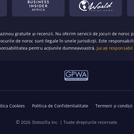
azinou gratuite și recenzii. Nu oferim servicii de jocuri de noroc p
ocurile de noroc sunt ilegale în unele jurisdicții. Este responsabilit
esponsabilitatea pentru acțiunile dumneavoastră.
Jucați responsabil
itica Cookies
Politica de Confidentialitate
Termeni și condiții
©
2026
Slotozilla Inc. | Toate drepturile rezervate.