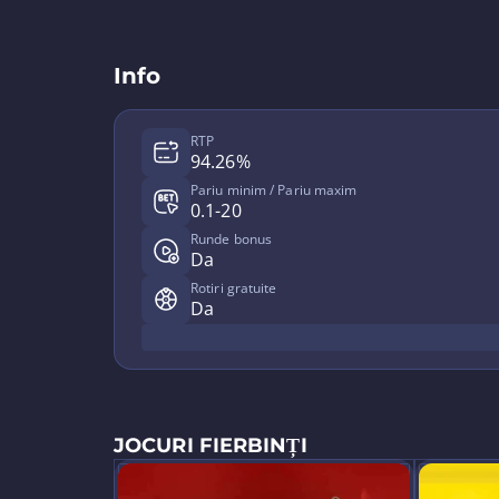
Info
RTP
94.26%
Pariu minim / Pariu maxim
0.1-20
Runde bonus
Da
Rotiri gratuite
Da
JOCURI FIERBINȚI