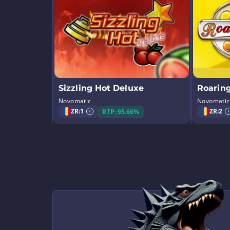
Sizzling Hot Deluxe
Roaring
Novomatic
Novomatic
ZR:
1
ZR:
2
RTP: 95.66%