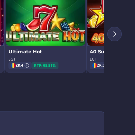
Ultimate Hot
40 Super Hot
EGT
EGT
ZR:
4
ZR:
5
RTP: 95.51%
RTP: 95.8