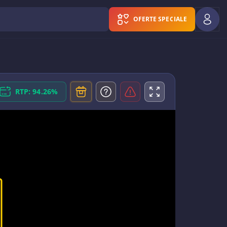
OFERTE SPECIALE
RTP: 94.26%