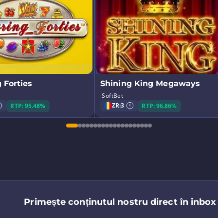
 Forties
Shining King Megaways
iSoftBet
ZR:
3
RTP: 95.48%
RTP: 96.86%
Primește conținutul nostru direct în inbox