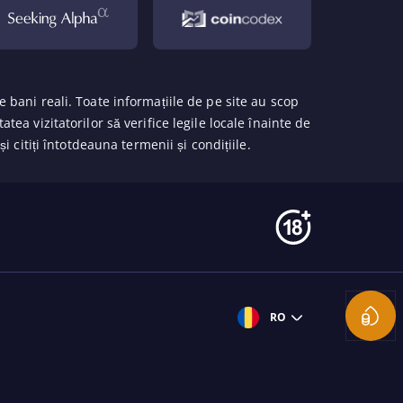
e bani reali. Toate informațiile de pe site au scop
atea vizitatorilor să verifice legile locale înainte de
și citiți întotdeauna termenii și condițiile.
Coin D
RO