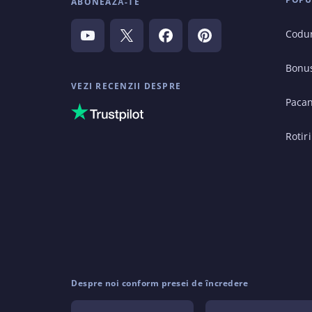
ABONEAZĂ-TE
Codur
Bonus
VEZI RECENZII DESPRE
Pacan
Rotir
Despre noi conform presei de încredere