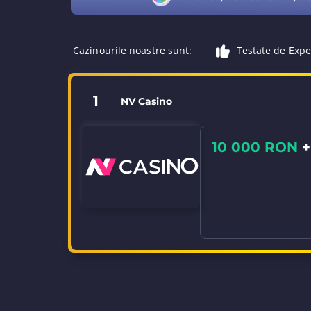
Cazinourile noastre sunt:
Testate de Expe
1
NV Casino
10 000 RON