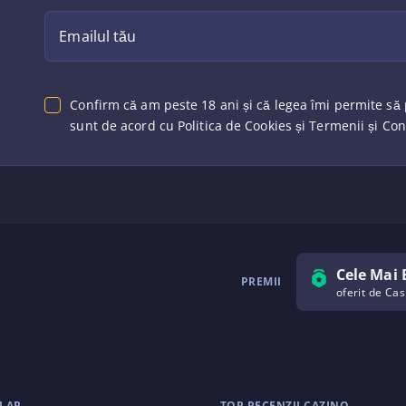
Emailul tău
Confirm că am peste 18 ani și că legea îmi permite să pa
sunt de acord cu Politica de Cookies și Termenii și Cond
Cele Mai 
PREMII
oferit de Cas
LAR
TOP RECENZII CAZINO