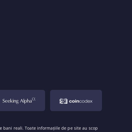
e bani reali. Toate informațiile de pe site au scop