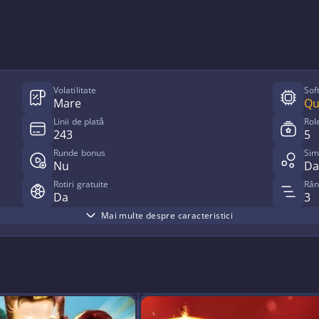
Volatilitate
Sof
Mare
Qu
Linii de plată
Rol
243
5
Runde bonus
Sim
Nu
D
Rotiri gratuite
Rân
Da
3
Mai multe despre caracteristici