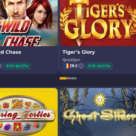
ld Chase
Tiger’s Glory
QuickSpin
ZR:
3
RTP: 96.77%
RTP: 96.51%