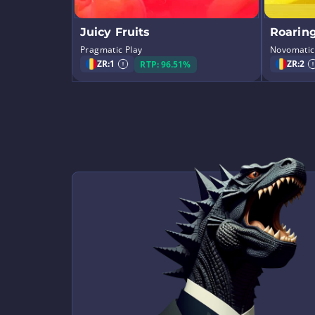
Juicy Fruits
Roaring
Pragmatic Play
Novomatic
ZR:
1
ZR:
2
RTP: 96.51%