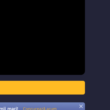
Concurează acum
emii mari!