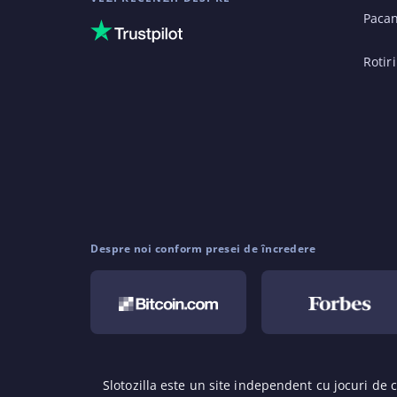
Pacan
Rotir
Despre noi conform presei de încredere
Slotozilla este un site independent cu jocuri de c