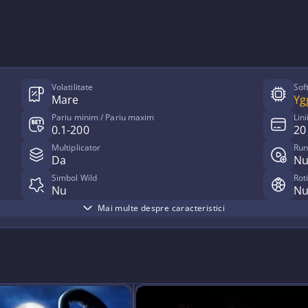
Volatilitate
Sof
Mare
Yg
Pariu minim / Pariu maxim
Lini
0.1-200
20
Multiplicator
Run
Da
N
Simbol Wild
Roti
Nu
N
Mai multe despre caracteristici