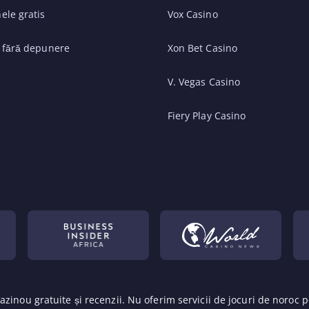
ele gratis
Vox Casino
i fără depunere
Xon Bet Casino
V. Vegas Casino
Fiery Play Casino
azinou gratuite și recenzii. Nu oferim servicii de jocuri de noroc p