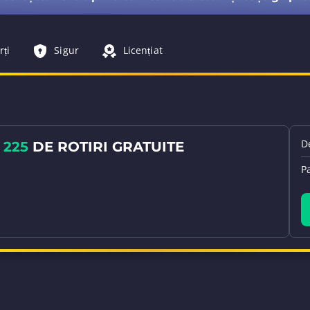
rți
Sigur
Licențiat
D
+
225
DE ROTIRI GRATUITE
P