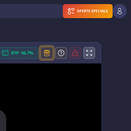
OFERTE SPECIALE
RTP: 96.7%