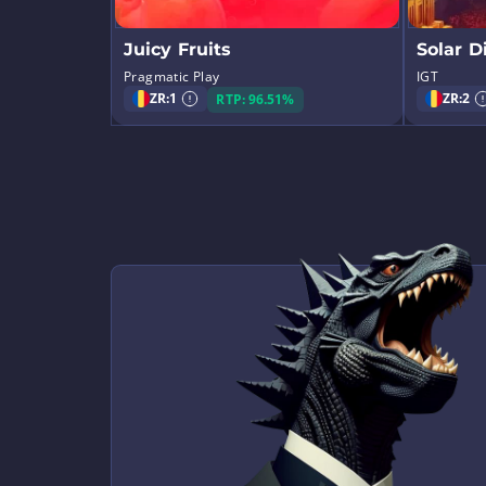
Juicy Fruits
Solar D
Pragmatic Play
IGT
ZR:
1
ZR:
2
RTP: 96.51%