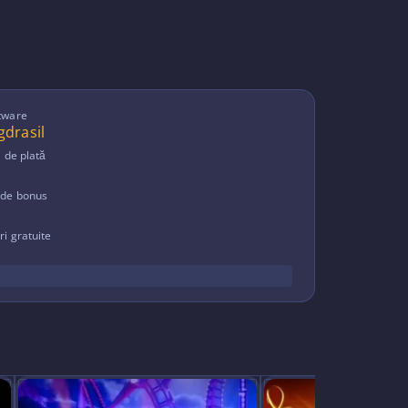
tware
gdrasil
i de plată
de bonus
u
ri gratuite
u