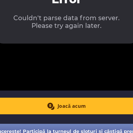
Joacă acum
cerește! Participă la turneul de sloturi și câștigă pr