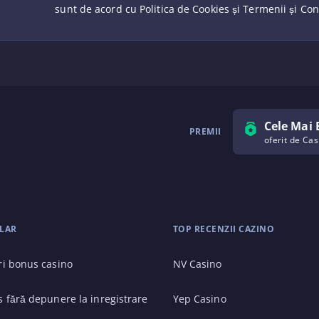
sunt de acord cu Politica de Cookies și Termenii și Cond
Cele Mai 
PREMII
oferit de Cas
LAR
TOP RECENZII CAZINO
i bonus casino
NV Casino
 fără depunere la inregistrare
Yep Casino