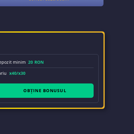
epozit minim
20 RON
ariu
x40/x30
OBȚINE BONUSUL