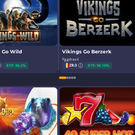
s Go Wild
Vikings Go Berzerk
Yggdrasil
ZR:
3
RTP: 96.3%
RTP: 96.10%