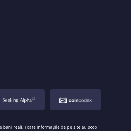
e bani reali. Toate informațiile de pe site au scop