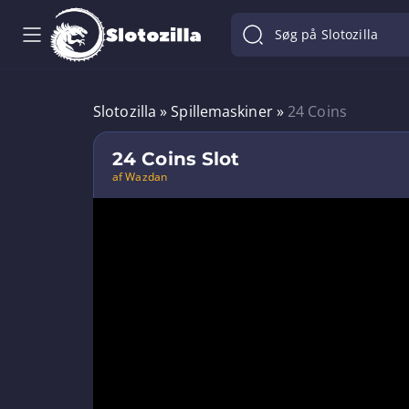
Slotozilla
»
Spillemaskiner
»
24 Coins
24 Coins Slot
af Wazdan