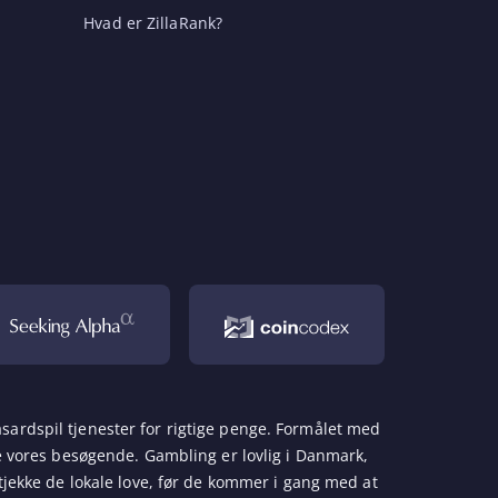
Hvad er ZillaRank?
asardspil tjenester for rigtige penge. Formålet med
e vores besøgende. Gambling er lovlig i Danmark,
tjekke de lokale love, før de kommer i gang med at