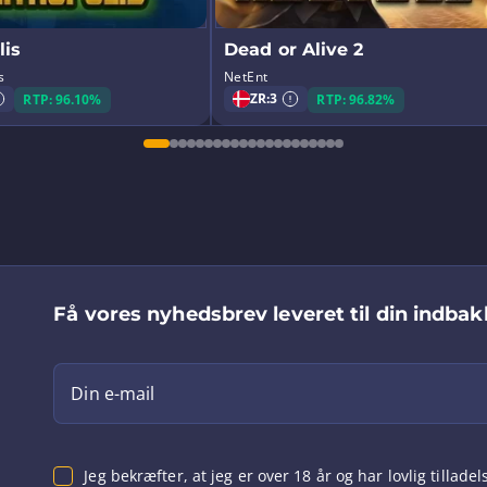
lis
Dead or Alive 2
s
NetEnt
ZR:
3
RTP: 96.10%
RTP: 96.82%
Få vores nyhedsbrev leveret til din indba
Din e-mail
Jeg bekræfter, at jeg er over 18 år og har lovlig tilladel