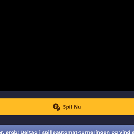
Spil Nu
r, erob! Deltag i spilleautomat-turneringen og vind s