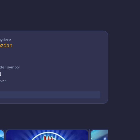
ydere
zdan
l
tter symbol
j
ker