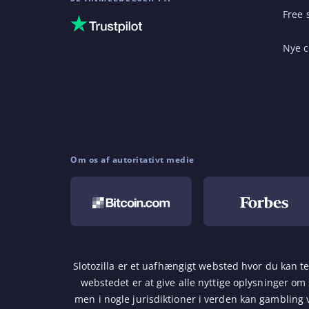
Free 
Nye c
Om os af autoritativt medie
Slotozilla er et uafhængigt websted hvor du kan te
webstedet er at give alle nyttige oplysninger o
men i nogle jurisdiktioner i verden kan gambling 