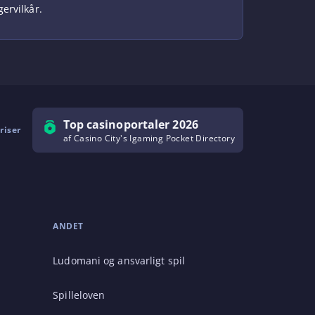
ervilkår.
Top casinoportaler 2026
riser
af Casino City's Igaming Pocket Directory
ANDET
Ludomani og ansvarligt spil
Spilleloven