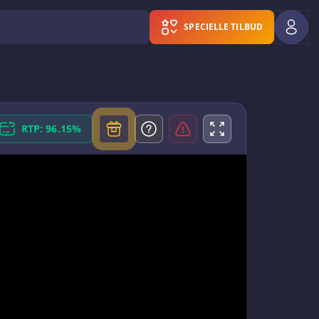
SPECIELLE TILBUD
RTP: 96.15%