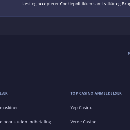
læst og accepterer Cookiepolitikken samt vilkår og Brug
P
LÆR
TOP CASINO ANMELDELSER
emaskiner
Yep Casino
o bonus uden indbetaling
Verde Casino