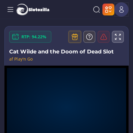
RTP: 94.22%
Cat Wilde and the Doom of Dead Slot
af Play'n Go