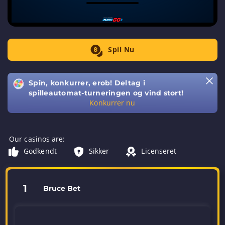
Spil Nu
Spin, konkurrer, erob! Deltag i
spilleautomat-turneringen og vind stort!
Konkurrer nu
Our casinos are:
Godkendt
Sikker
Licenseret
1
Bruce Bet