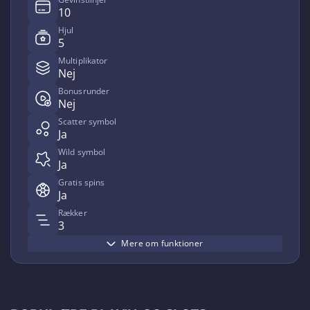
10
Hjul
5
Multiplikator
Nej
Bonusrunder
Nej
Scatter symbol
Ja
Wild symbol
Ja
Gratis spins
Ja
Rækker
3
Mere om funktioner