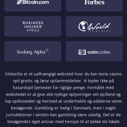
Slotozilla er et uafhængigt websted hvor du kan teste casino
spil gratis, og læse spilanmeldelser. Vi byder ikke på
hasardspil tjenester for rigtige penge. Formålet med
webstedet er at give alle nyttige oplysninger om spillene og
top spillesteder og hermed at underholde og uddanne vores
besøgende. Gambling er lovlig i Danmark, men i nogle
jurisdiktioner i verden kan gambling være ulovlig. Det er de
besøgendes eget ansvar med hensyn til at tjekke de lokale