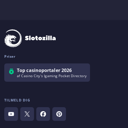
Priser
Top casinoportaler 2026
af Casino City's Igaming Pocket Directory
TILMELD DIG