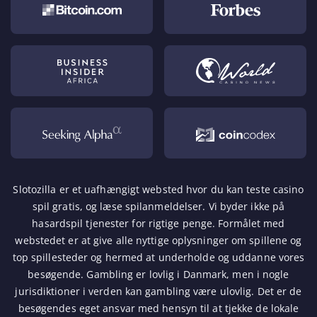
Slotozilla er et uafhængigt websted hvor du kan teste casino
spil gratis, og læse spilanmeldelser. Vi byder ikke på
hasardspil tjenester for rigtige penge. Formålet med
webstedet er at give alle nyttige oplysninger om spillene og
top spillesteder og hermed at underholde og uddanne vores
besøgende. Gambling er lovlig i Danmark, men i nogle
jurisdiktioner i verden kan gambling være ulovlig. Det er de
besøgendes eget ansvar med hensyn til at tjekke de lokale