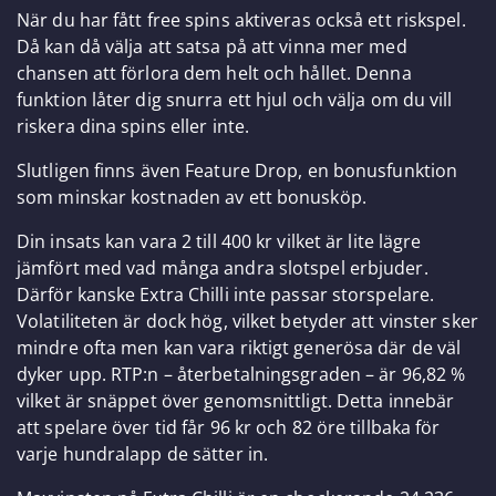
När du har fått free spins aktiveras också ett riskspel.
Då kan då välja att satsa på att vinna mer med
chansen att förlora dem helt och hållet. Denna
funktion låter dig snurra ett hjul och välja om du vill
riskera dina spins eller inte.
Slutligen finns även Feature Drop, en bonusfunktion
som minskar kostnaden av ett bonusköp.
Din insats kan vara 2 till 400 kr vilket är lite lägre
jämfört med vad många andra slotspel erbjuder.
Därför kanske Extra Chilli inte passar storspelare.
Volatiliteten är dock hög, vilket betyder att vinster sker
mindre ofta men kan vara riktigt generösa där de väl
dyker upp. RTP:n – återbetalningsgraden – är 96,82 %
vilket är snäppet över genomsnittligt. Detta innebär
att spelare över tid får 96 kr och 82 öre tillbaka för
varje hundralapp de sätter in.