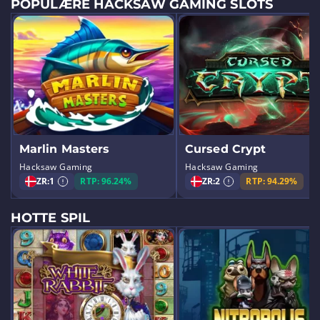
POPULÆRE HACKSAW GAMING SLOTS
Marlin Masters
Cursed Crypt
Hacksaw Gaming
Hacksaw Gaming
ZR:
1
RTP: 96.24%
ZR:
2
RTP: 94.29%
HOTTE SPIL