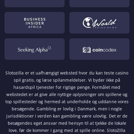
Slotozilla er et uafhængigt websted hvor du kan teste casino
spil gratis, og læse spilanmeldelser. Vi byder ikke på
hasardspil tjenester for rigtige penge. Formålet med
webstedet er at give alle nyttige oplysninger om spillene og
top spillesteder og hermed at underholde og uddanne vores
besøgende. Gambling er lovlig i Danmark, men i nogle
jurisdiktioner i verden kan gambling være ulovlig. Det er de
besøgendes eget ansvar med hensyn til at tjekke de lokale
love, før de kommer i gang med at spille online. SlotoZilla