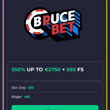
550%
UP TO
€2750
+
550
FS
Min Dep
€80
Wager
x45