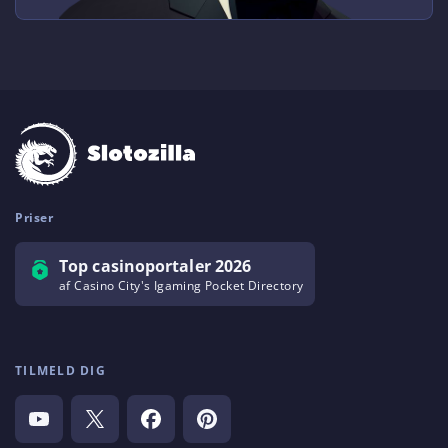
Priser
Top casinoportaler 2026
af Casino City's Igaming Pocket Directory
TILMELD DIG