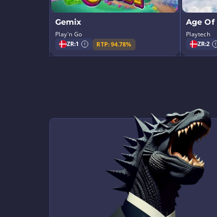
Gemix
Age Of
Play'n Go
Playtech
ZR:
1
ZR:
2
RTP: 94.78%