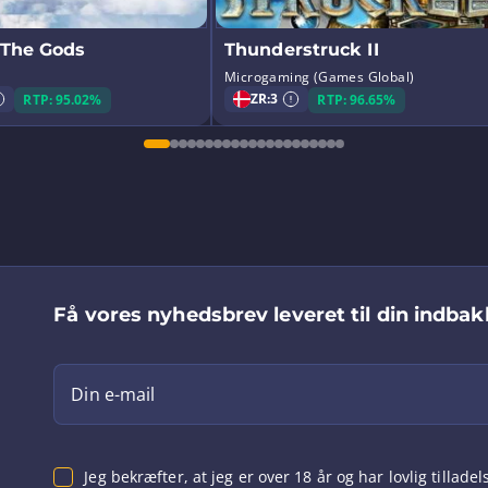
 The Gods
Thunderstruck II
Microgaming (Games Global)
ZR:
3
RTP: 95.02%
RTP: 96.65%
Få vores nyhedsbrev leveret til din indba
Din e-mail
Jeg bekræfter, at jeg er over 18 år og har lovlig tilladel