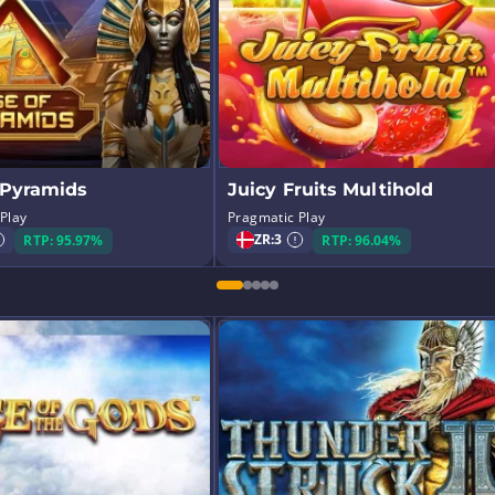
 Pyramids
Juicy Fruits Multihold
Play
Pragmatic Play
ZR:
3
RTP: 95.97%
RTP: 96.04%