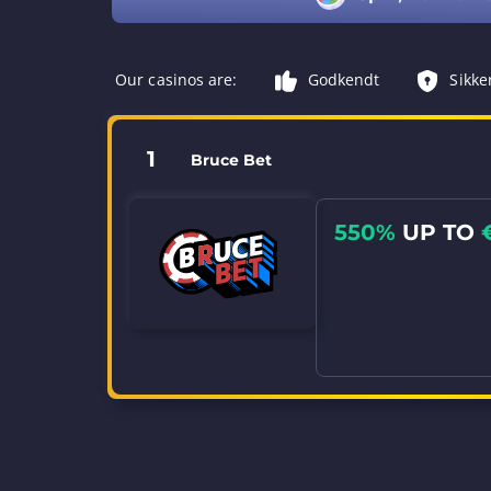
Our casinos are:
Godkendt
Sikke
1
Bruce Bet
550%
UP TO