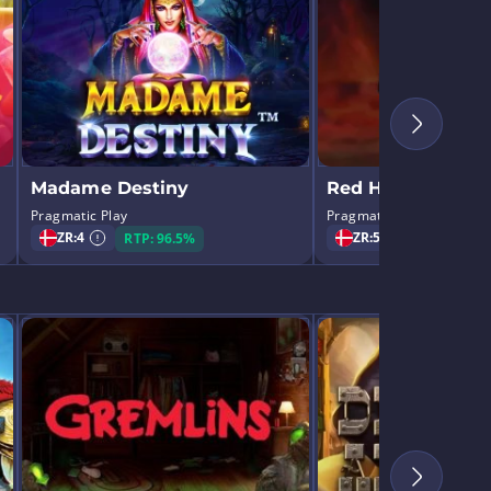
Madame Destiny
Red Hot Luck
Pragmatic Play
Pragmatic Play
ZR:
4
ZR:
5
RTP: 96.5%
RTP: 96%