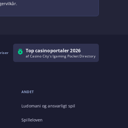
ervilkår.
Top casinoportaler 2026
riser
af Casino City's Igaming Pocket Directory
ANDET
Ludomani og ansvarligt spil
Spilleloven