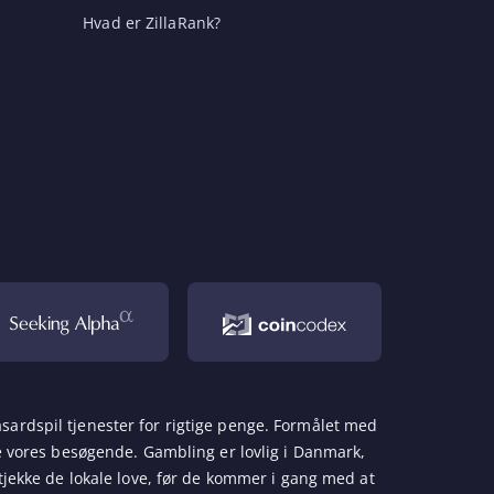
Hvad er ZillaRank?
asardspil tjenester for rigtige penge. Formålet med
e vores besøgende. Gambling er lovlig i Danmark,
tjekke de lokale love, før de kommer i gang med at