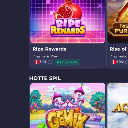
Ripe Rewards
Rise of
Pragmatic Play
Pragmatic 
ZR:
1
ZR:
2
RTP: 96.02%
HOTTE SPIL