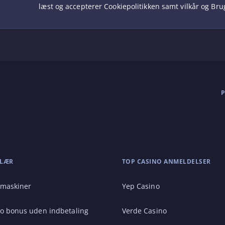
læst og accepterer Cookiepolitikken samt vilkår og Brug
P
LÆR
TOP CASINO ANMELDELSER
emaskiner
Yep Casino
o bonus uden indbetaling
Verde Casino