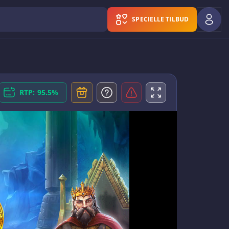
SPECIELLE TILBUD
RTP: 95.5%