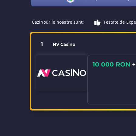
Cazinourile noastre sunt:
Testate de Expe
1
NV Casino
10 000 RON