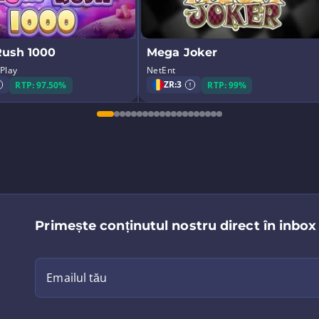
Rush 1000
Mega Joker
Play
NetEnt
ZR:
3
RTP: 97.50%
RTP: 99%
Primește conținutul nostru direct în inbox
Emailul tău