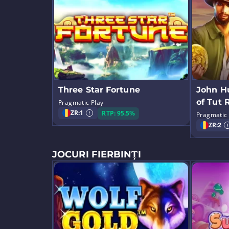
Three Star Fortune
John H
of Tut 
Pragmatic Play
ZR:
1
RTP: 95.5%
Pragmatic 
ZR:
2
JOCURI FIERBINȚI