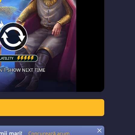
Concurează acum
emii mari!