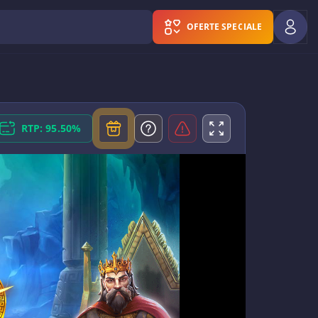
OFERTE SPECIALE
RTP: 95.50%