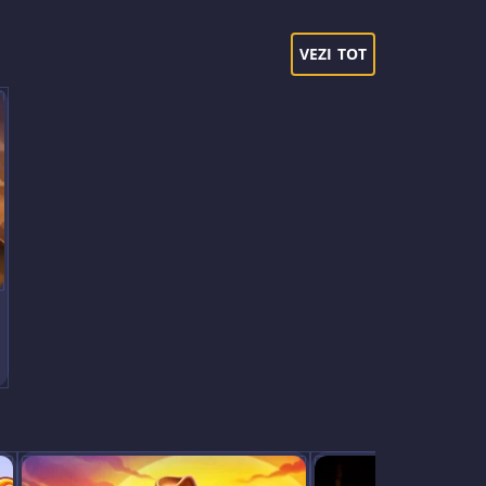
VEZI TOT