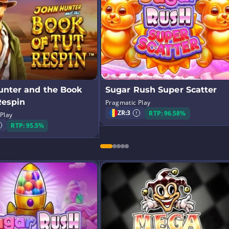
unter and the Book
Sugar Rush Super Scatter
Respin
Pragmatic Play
ZR:
3
RTP: 96.58%
Play
RTP: 95.5%