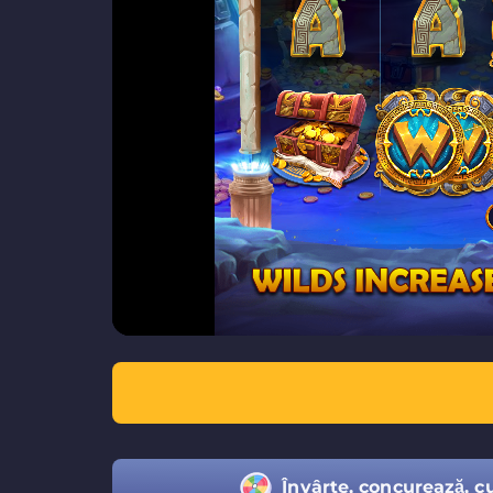
Învârte, concurează, cu