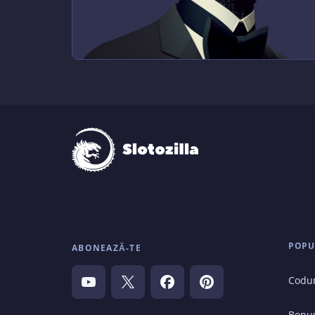
POPU
ABONEAZĂ-TE
Codur
Bonus