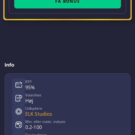
FÅ BONUS
Info
RTP
95%
Volatilitet
Høj
Udbydere
ELK Studios
Min. eller maks. indsats
0.2-100
Gevinstlinjer