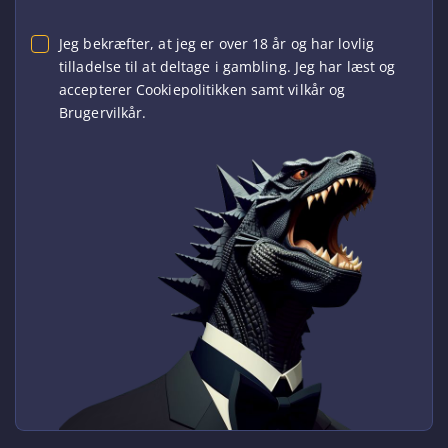
Jeg bekræfter, at jeg er over 18 år og har lovlig
tilladelse til at deltage i gambling. Jeg har læst og
accepterer Cookiepolitikken samt vilkår og
Brugervilkår.