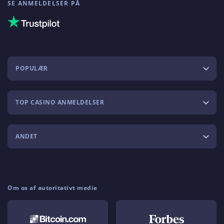
SE ANMELDELSER PÅ
POPULÆR
TOP CASINO ANMELDELSER
ANDET
Om os af autoritativt medie