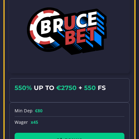
550%
UP TO
€2750
+
550
FS
Min Dep
€80
Wager
x45