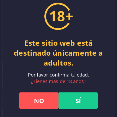
eSports
Crash games
Poker
Baccarat
betting
Betting
Video poker
Bingo
Roulette
Blackjack
Slots
Live games
Este sitio web está
destinado únicamente a
Proveedores
adultos.
Por favor confirma tu edad.
¿Tienes más de 18 años?
+62 Más
NO
SÍ
Métodos de pago