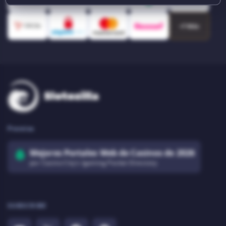
+7 Más
Premios
Mejores Portales Web de Casinos de 2026
por Casino City's Igaming Pocket Directory
SUBSCRIBE