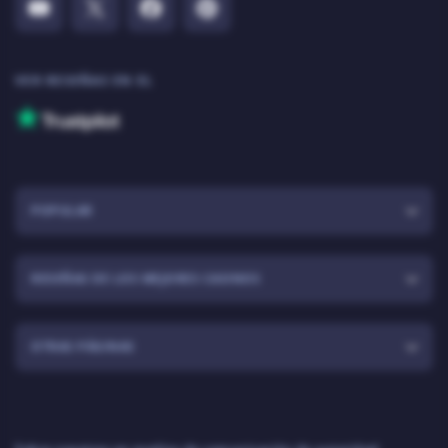
VER RESEÑAS EN EL
POPULAR
RESEÑAS DE LOS MEJORES CASINOS
OTRAS PÁGINAS