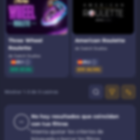
Three Wheel
American Roulette
Roulette
de Switch Studios
de Switch Studios
ZR:
1
ZR:
2
RTP: 97.3%
RTP: 94.74%
Mostrar 1-0 de 0 casinos
No hay resultados que coincidan
con tus filtros
Intenta ajustar los criterios de
búsqueda o borrar los filtros