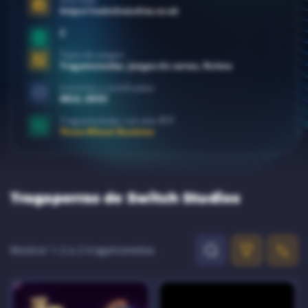
https://switchstudios.co.uk
2
Tipos de juegos
Tragamonedas, Juegos de cartas, Ruleta
Licencias y certificados
MGA, UKGC
Tragamonedas con alto RTP
Three Wheel Roulette
Tragaperras de Switch Studios
Mostrar 1-
2
a 2 tragamonedas