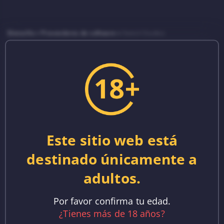
Slotozilla
»
Proveedores de software
»
Switch Studios
Obtén nuestro contenido a tu email
Tu email
Este sitio web está
SUSCRIBIRSE
destinado únicamente a
adultos.
Confirmo que soy mayor de 18 años y que estoy
legalmente autorizado a participar en juegos de
azar. He leído y acepto la Política de Cookies y los
Por favor confirma tu edad.
T&C.
¿Tienes más de 18 años?