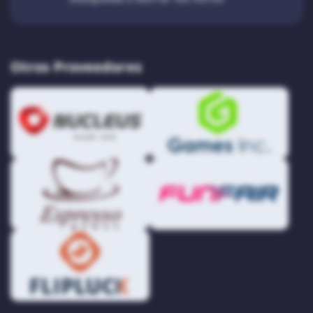
Otros Proveedores