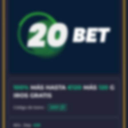
100%
MÁS HASTA
€120
MÁS
120
G
IROS GRATIS
Código de bono :
2DEP
Mín. Dep
€20