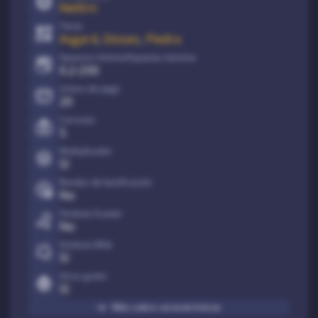
NetEnt
Tema
Asgard
,
Dioses
,
Piedra
Apuesta mínima/Apuesta máxima
0.2-200
Líneas de pago
20
Carretes
5
Multiplicador
Sí
Rondas de bonificación
No
Símbolo Scatter
No
Símbolo Wild
Sí
Giros gratis
Sí
Más sobre características