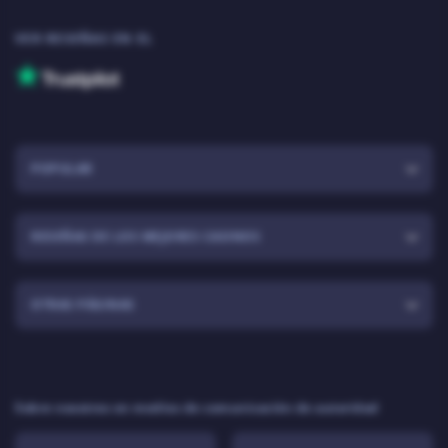
VER RESEÑAS EN EL
POPULAR
RESEÑAS DE LOS MEJORES CASINOS
OTRAS PÁGINAS
Sobre nosotros en medios de comunicación de autoridad