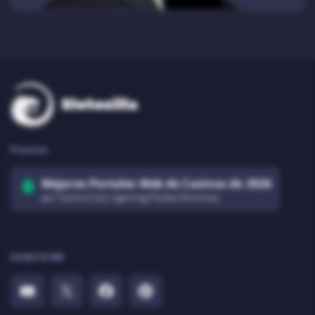
Premios
Mejores Portales Web de Casinos de 2026
por Casino City's Igaming Pocket Directory
SUBSCRIBE