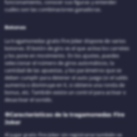
funcionamiento, conocer sus figuras y entender
cuáles son las combinaciones ganadoras.
Botones
La tragamonedas gratis Fire Joker dispone de varios
botones. El botón de giro es el que activa los carretes
y los pone en movimiento. En los ajustes, puedes
seleccionar el número de giros automáticos, la
cantidad de las apuestas, y los parámetros que se
deben cumplir para detener el auto juego (si el saldo
aumenta o disminuye en X, si obtiene una ronda de
bonus, etc. También existe un control para activar o
desactivar el sonido.
⚙️Características de la tragamonedas Fire
Joker
Al jugar gratis Fire Joker sin registrarse también se