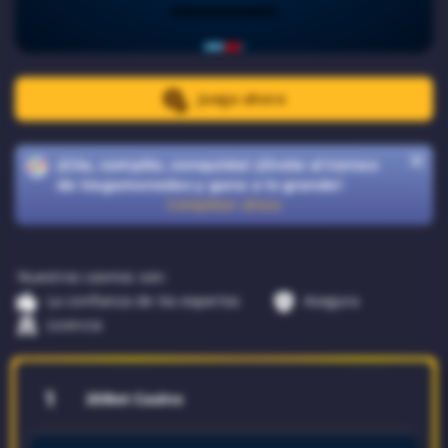
Juega ahora
¡Gira, compite, conquista! ¡Únete al torneo
de tragamonedas y gana a lo grande!
Completar ahora
Nuestros casinos son:
La confianza de los expertos
Asegura
Licencia
1
20Bet Casino