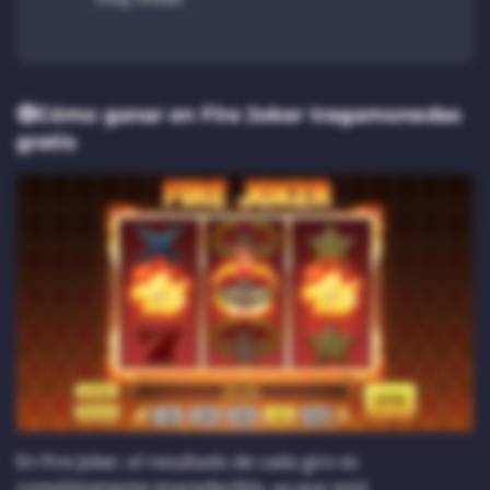
🤑Cómo ganar en Fire Joker tragamonedas
gratis
En Fire Joker, el resultado de cada giro es
completamente impredecible, ya que está