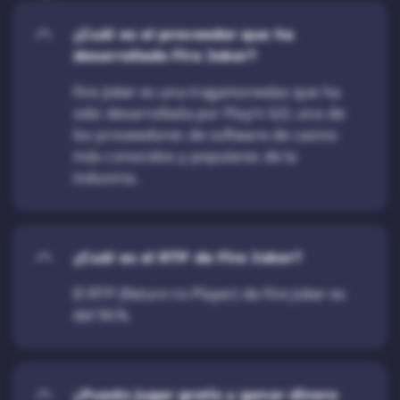
¿Cuál es el proveedor que ha
desarrollado Fire Joker?
Fire Joker es una tragamonedas que ha
sido desarrollada por Play’n GO, uno de
los proveedores de software de casino
más conocidos y populares de la
industria.
¿Cuál es el RTP de Fire Joker?
El RTP (Return to Player) de Fire Joker es
del 96 %.
¿Puedo jugar gratis y ganar dinero