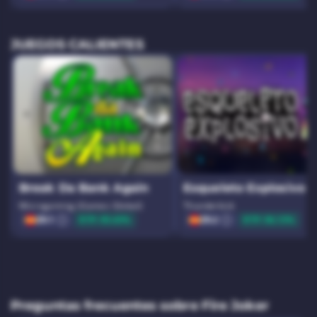
JUEGOS CALIENTES
Break Da Bank Again
Esqueleto Explosivo 2
Microgaming (Games Global)
Thunderkick
ZR:
1
RTP: 95.43%
ZR:
2
RTP: 96.13%
Preguntas frecuentes sobre Fire Joker