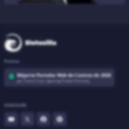
Premios
Mejores Portales Web de Casinos de 2026
por Casino City's Igaming Pocket Directory
SUBSCRIBE