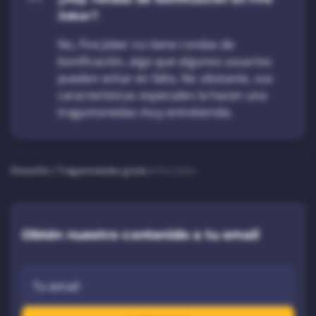
Joker?
No, Fire Joker no tiene rondas de
bonificación, algo que algunos usuarios
pueden echar en falta. No obstante, sus
características especiales la hacen una
tragamonedas muy entretenida.
Slotozilla
»
Tragamonedas gratis
»
Fire Joker
Obtén nuestro contenido a tu email
Tu email