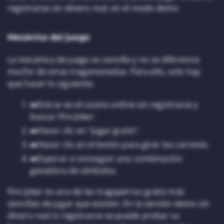
registrarse sin dinero real, en el modo demo.
Mecánica del juego
La mecánica de juego es sencilla y no se diferencia
mucho de otras tragamonedas. Para ello, solo hay
que hacer lo siguiente:
➡️Entrar en el casino online sin registrarse y
buscar Fire Joker.
➡️Hacer clic en “Jugar gratis”.
➡️Hacer clic en el botón para girar los carretes.
➡️Esperar a conseguir una combinación
ganadora de símbolos.
Fire Joker es una de las tragaperras gratis más
sencillas de jugar que existen. En la versión demo sin
dinero real ni registrarse se puede probar su