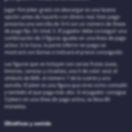
Jugar Fire Joker gratis sin descargar es una buena
opción antes de hacerlo con dinero real. Este juego
presenta una sencilla de 3×3 con un número de líneas
de pago fijo. En total, 5. El jugador debe conseguir una
combinación de 3 figuras iguales en una línea de pago
activa. Si lo hace, la parte inferior en juego se
mostrará con llamas e indicará el precio conseguido.
Las figuras que se incluyen son varias frutas (uvas,
limones, cerezas y ciruelas), una X de color azul, el
símbolo de BAR, el número 7 de la suerte y una
estrella. El Joker es una figura que sirve como comodín
y también el que paga más alto. Si el jugador consigue
3 Jokers en una línea de pago activa, se lleva 80
monedas.
☑️Gráficos y sonido