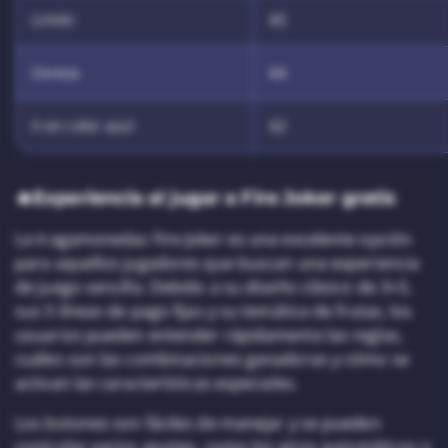
Limón
€5
Cereza
€4
X en color azul
€2
🔥Experiencia al jugar a Fire Joker gratis
La tragamonedas Fire Joker es una excelente opción
para aquellos jugadores que buscan una experiencia
de juego sencilla. Debido a su diseño clásico de 3×3,
sus 5 líneas de pago fijas y su temática de frutas, los
usuarios pueden entender rápidamente las reglas,
cuáles son las combinaciones ganadoras y cómo se
activan las características especiales.
Los botones son fáciles de manejar y se pueden
controlar varios ajustes, como los giros automáticos o