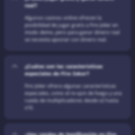
real?
Algunos casinos online ofrecen la
posibilidad de jugar gratis a Fire Joker en
modo demo, pero para ganar dinero real
se necesita apostar con dinero real.
¿Cuáles son las características
especiales de Fire Joker?
Fire Joker ofrece algunas características
especiales, como el re-spin de fuego y una
rueda de multiplicadores desde x2 hasta
x10.
¿Hay rondas de bonificación en Fire