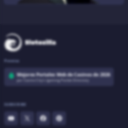
Premios
Mejores Portales Web de Casinos de 2026
por Casino City's Igaming Pocket Directory
SUBSCRIBE