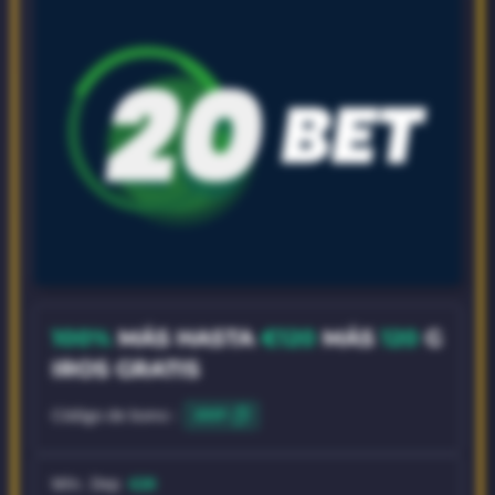
100%
MÁS HASTA
€120
MÁS
120
G
IROS GRATIS
Código de bono :
2DEP
Mín. Dep
€20