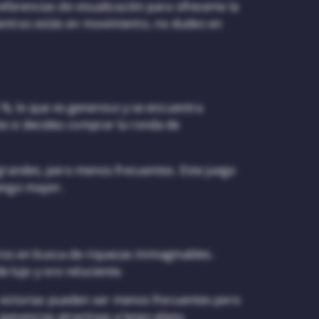
eferencias de visualización para ofrecerte la
ientras estás en movimiento, no dudes en
6 %, lo que es generoso y se encuentra
te si decides comprar la ronda de
r grandes, pero menos frecuentes. Este juego
iesgo mayor.
os en busca de riquezas inimaginables.
 lujo y oro reluciente.
as victorias pueden ser menos frecuentes pero
anancias atractivas a largo plazo.