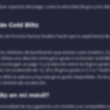
izar aspectos del juego, como la velocidad de giro y los efe
de Gold Blitz
Blitz de Fortune Factory Studios harán que tu experiencia 
ta los símbolos de bonificación que actúan como Scatters. 
e ofrece una elección entre giros gratis o la función Gold Bl
te otorgan un pago 1x y la elección entre los 8 giros gratis 
 con la elección de 12, 20 o 30 giros gratis o 3, 5 o 7 Gold B
s Wild se aplican y hay más giros gratis disponibles. En los 
 símbolo de recolección.
itz en mi móvil?
comodidad de los jugadores con móviles y es compatible co