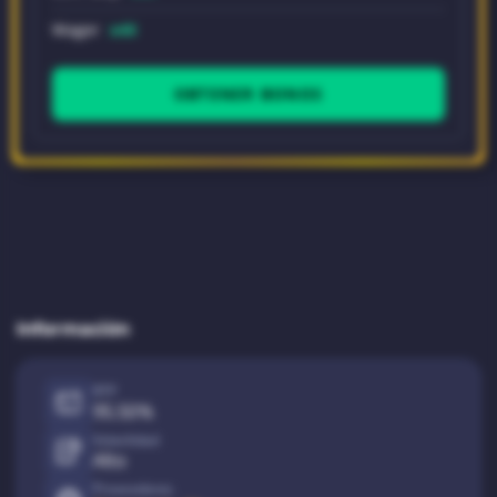
Wager
x40
OBTENER BONOS
Información
RTP
95.50%
Volatilidad
Alto
Proveedores