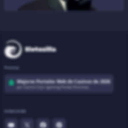
Premios
Mejores Portales Web de Casinos de 2026
por Casino City's Igaming Pocket Directory
SUBSCRIBE