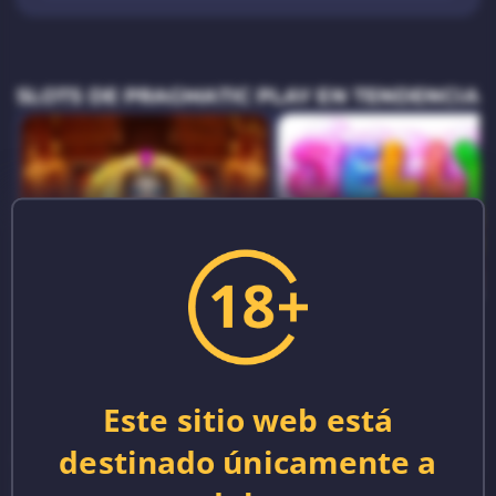
SLOTS DE PRAGMATIC PLAY EN TENDENCIA
Ancient Egypt Classic
Jelly Express
Pragmatic Play
Pragmatic Play
ZR:
1
RTP: 95.5%
ZR:
2
RTP: 96.5%
Este sitio web está
destinado únicamente a
JUEGOS CALIENTES