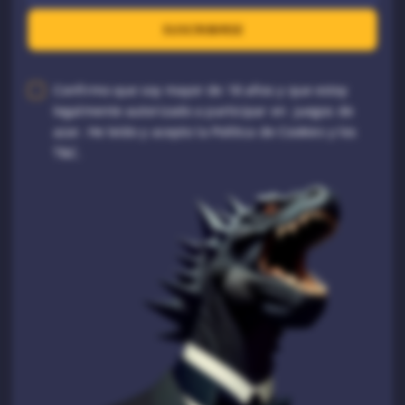
SUSCRIBIRSE
Confirmo que soy mayor de 18 años y que estoy
legalmente autorizado a participar en juegos de
azar. He leído y acepto la Política de Cookies y los
T&C.