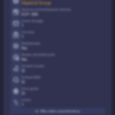
Skywind Group
Apuesta mínima/Apuesta máxima
0.01-300
Líneas de pago
1
Carretes
1
Multiplicador
No
Rondas de bonificación
No
Símbolo Scatter
Sí
Símbolo Wild
Sí
Giros gratis
Sí
Líneas
1
Más sobre características