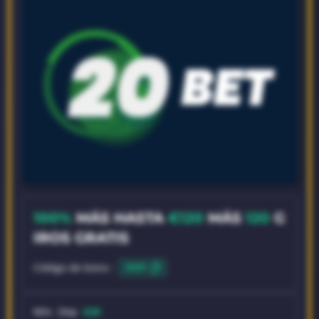
100%
MÁS HASTA
€120
MÁS
120
G
IROS GRATIS
Código de bono :
2DEP
Mín. Dep
€20