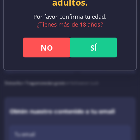
adultos.
Por favor confirma tu edad.
¿Tienes más de 18 años?
NO
SÍ
5 Lions Megaways 2
Legacy of Dead
Pragmatic Play
Play'n Go
ZR:
1
RTP: 95.50%
ZR:
2
RTP: 94.51%
Slotozilla
»
Tragamonedas gratis
»
Halloween Luck
Obtén nuestro contenido a tu email
Tu email