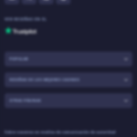
VER RESEÑAS EN EL
POPULAR
RESEÑAS DE LOS MEJORES CASINOS
OTRAS PÁGINAS
Sobre nosotros en medios de comunicación de autoridad