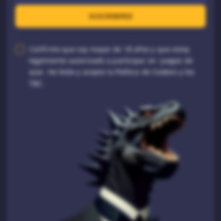
SUSCRIBIRSE
Confirmo que soy mayor de 18 años y que estoy
legalmente autorizado a participar en juegos de
azar. He leído y acepto la Política de Cookies y los
T&C.