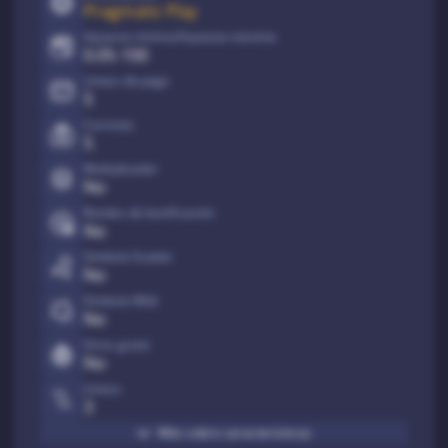
Pragmatic Play
Apuesta mínima/Apuesta máxima
0.05-100
Líneas de pago
5
Carretes
5
Multiplicador
No
Rondas de bonificación
No
Símbolo Scatter
No
Símbolo Wild
No
Giros gratis
No
Líneas
3
Más sobre características