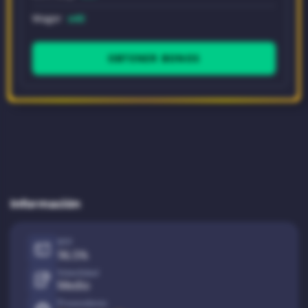
Wager
x40
OBTENER BONOS
Información
RTP
96.5%
Volatilidad
Medio
Proveedores