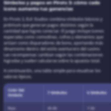
Símbolos y pagos en Pirots 3: cómo cada
icono aumenta tus ganancias
En Pirots 3, ELK Studios combina símbolos básicos y
prémium que generan pagos distintos según la
cantidad que logres conectar. El juego incluye iconos
especiales como comodines, cofres y elementos que
actúan como disparadores de bono, aportando más
dinamismo dentro del estilo aventurero del casino.
Las recompensas cambian según las combinaciones
logradas y suelen calcularse sobre la apuesta total.
A continuación, una tabla simple para visualizar los
valores típicos.
Color Del
7 Símbolos
6 Símbolos
Símbolo
Rojo
30.00
7.50