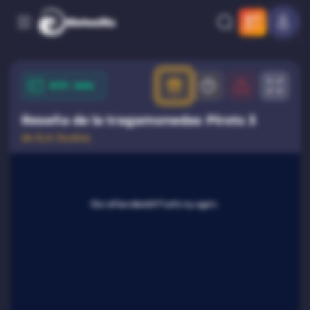
RTP: 94%
Reseña de la tragamonedas Pirots 3
de ELK Studios