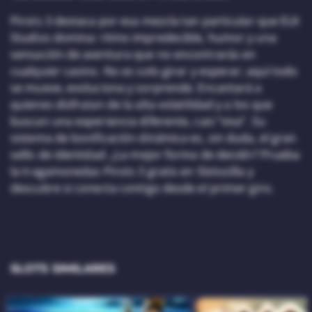
Pirots 3 destaca por esa mezcla tan particular que ELK
Studios domina: ritmo impredecible, humor y una
sensación de aventura que no encontrarás en
cualquier casino. No es solo girar y esperar; aquí todo
se mueve, evoluciona y sorprende. Encantará a
quienes disfrutan de la alta volatilidad y a los que
buscan una experiencia diferente, casi “viva”. Su
sistema de bonificación dinámica es, sin duda, el gran
sello de identidad. ¿La mejor forma de decidir? Prueba
la tragamonedas Pirots 3 gratis en Slotozilla y
descubre si conecta contigo desde el primer giro.
SLOTS SIMILARES