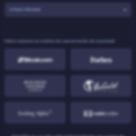
OTRAS PÁGINAS
Sobre nosotros en medios de comunicación de autoridad