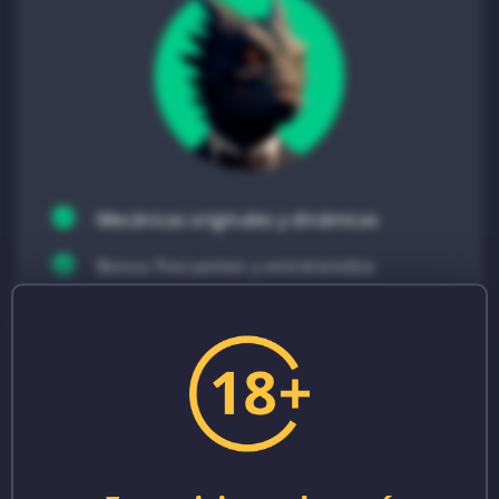
Mecánicas originales y dinámicas
Bonus frecuentes y entretenidos
Animaciones divertidas y fluidas
Adecuado en móvil y PC