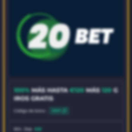
100%
MÁS HASTA
€120
MÁS
120
G
IROS GRATIS
Código de bono :
2DEP
Mín. Dep
€20