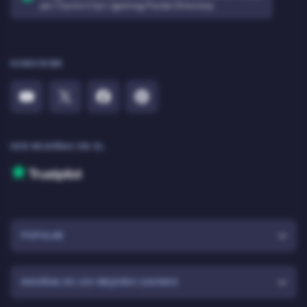
por Casino City's Igaming Pocket Directory
SUBSCRIBE
VER RESEÑAS EN EL
POPULAR
RESEÑAS DE LOS MEJORES CASINOS