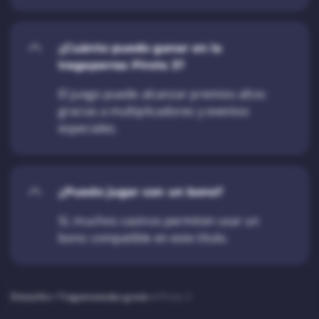
¿Cuánto puedo ganar en la
tragaperras Pirots 3?
El juego puede alcanzar premios altos
gracias a multiplicadores y eventos
especiales.
¿Puedo jugar con un bono?
Sí, muchos casinos permiten usar un
bono compatible en este título.
Slotozilla
»
Tragamonedas gratis
»
Pirots 3