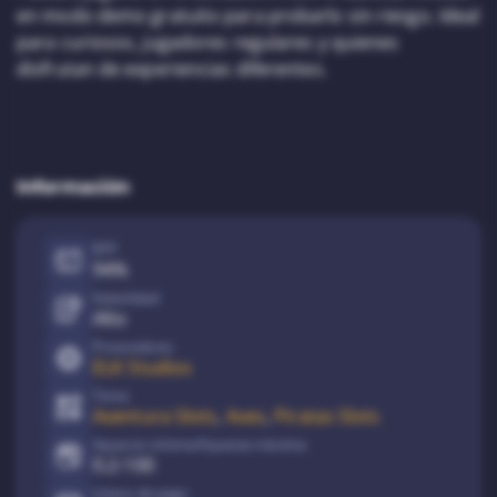
en modo demo gratuito para probarlo sin riesgo. Ideal
para curiosos, jugadores regulares y quienes
disfrutan de experiencias diferentes.
Información
RTP
94%
Volatilidad
Alto
Proveedores
ELK Studios
Tema
Aventura Slots
,
Aves
,
Piratas Slots
Apuesta mínima/Apuesta máxima
0.2-100
Líneas de pago