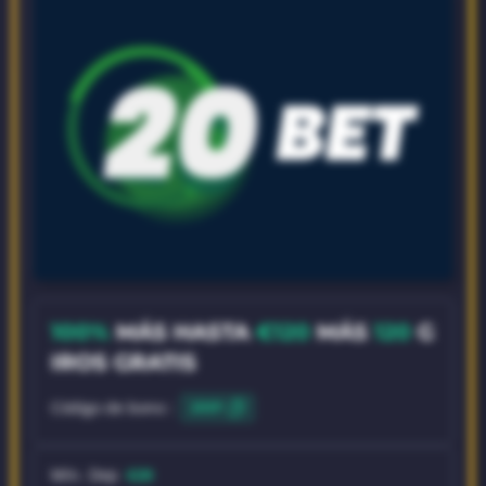
100%
MÁS HASTA
€120
MÁS
120
G
IROS GRATIS
Código de bono :
2DEP
Mín. Dep
€20