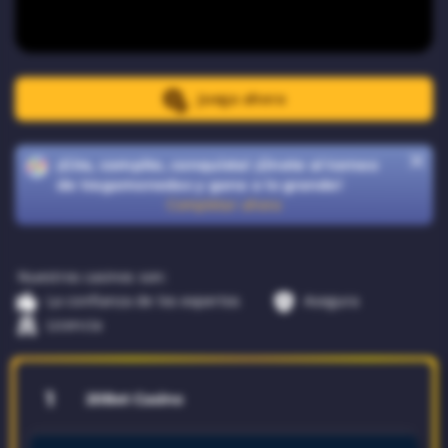
Juega ahora
¡Gira, compite, conquista! ¡Únete al torneo
de tragamonedas y gana a lo grande!
Completar ahora
Nuestros casinos son:
La confianza de los expertos
Asegura
Licencia
1
20Bet Casino