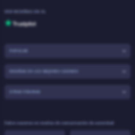
VER RESEÑAS EN EL
POPULAR
RESEÑAS DE LOS MEJORES CASINOS
OTRAS PÁGINAS
Sobre nosotros en medios de comunicación de autoridad