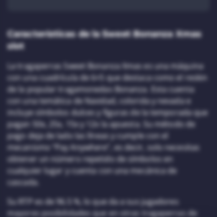
Características de la Sweet Bonanza Xmas
slot
La tragaperras Sweet Bonanza Xmas es una máquina
con una cuadrícula de 6×5 que destaca como el reskin
de la popular tragamonedas Bonanza. Esta cuenta
con una temática de Navidad, colorida y nevada e
incluye símbolos dulces y figuras de la temporada que
pagan 50x, 25x, 15x y 12x la apuesta. Su método de
pago deja de lado las líneas y cumple con el
mecanismo “Pay Anywhere”, es decir, solo necesitas
obtener un número repetido de símbolos en
cualquier lugar y cuenta con una mecánica de
cascada.
Su RTP es de 96.5 %, lo que da a sus jugadores
mayores posibilidades que en otras tragaperras de