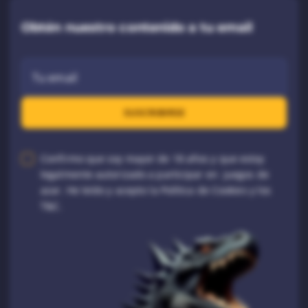
Obtén nuestro contenido a tu email
Tu email
SUSCRIBIRSE
Confirmo que soy mayor de 18 años y que estoy
legalmente autorizado a participar en juegos de
azar. He leído y acepto la Política de Cookies y los
T&C.