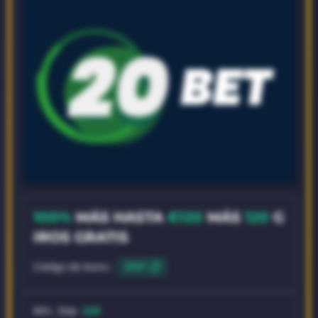
100%
MÁS HASTA
€120
MÁS
120
G
IROS GRATIS
Código de bono :
2DEP
Mín. Dep
€20