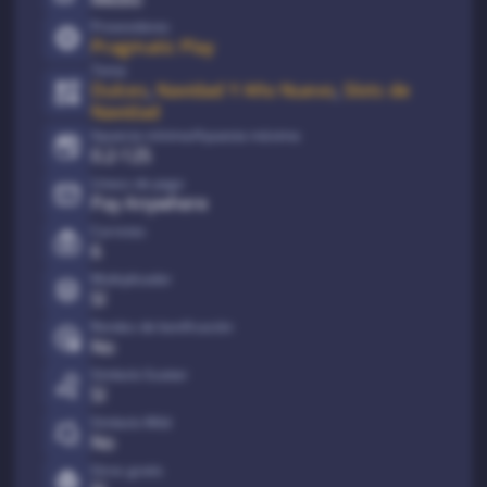
Proveedores
Pragmatic Play
Tema
Dulces
,
Navidad Y Año Nuevo
,
Slots de
Navidad
Apuesta mínima/Apuesta máxima
0.2-125
Líneas de pago
Pay Anywhere
Carretes
6
Multiplicador
Sí
Rondas de bonificación
No
Símbolo Scatter
Sí
Símbolo Wild
No
Giros gratis