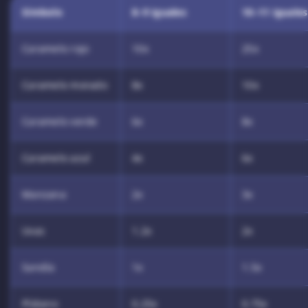
Símbolo
8–9 Iguales
10–11 Iguales
Caramelo rojo
10x
25x
Caramelo morado
8x
10x
Caramelo verde
6x
8x
Caramelo azul
4x
6x
Manzana
2x
3x
Uvas
1.2x
2x
Sandía
1x
1.5x
Plátano
0.25x
0.75x