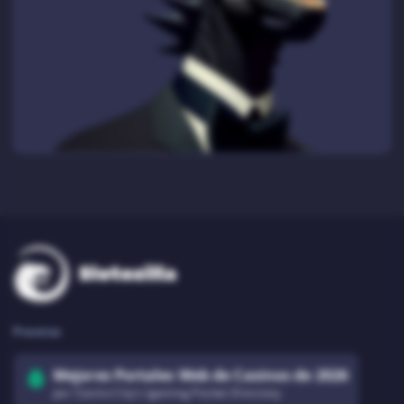
Premios
Mejores Portales Web de Casinos de 2026
por Casino City's Igaming Pocket Directory