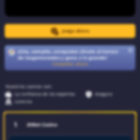
Juega ahora
¡Gira, compite, conquista! ¡Únete al torneo
de tragamonedas y gana a lo grande!
Completar ahora
Nuestros casinos son:
La confianza de los expertos
Asegura
Licencia
1
20Bet Casino