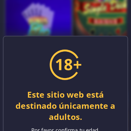
Bonus Poker Deluxe
Single Deck Blackjac
Genii
Genii
ZR:
1
RTP: 98.49%
ZR:
2
RTP: 99%
JUEGOS CALIENTES
Este sitio web está
destinado únicamente a
adultos.
Por favor confirma tu edad.