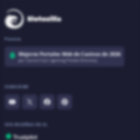
Premios
Mejores Portales Web de Casinos de 2026
por Casino City's Igaming Pocket Directory
SUBSCRIBE
VER RESEÑAS EN EL