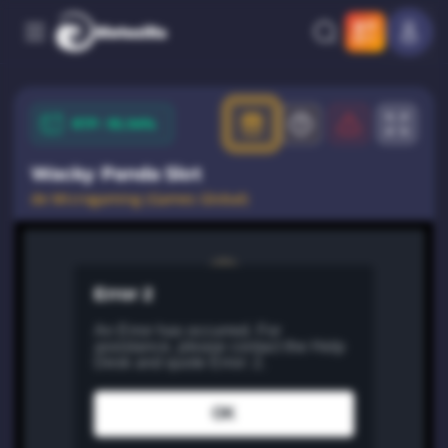
RTP: 95.94%
Wacky Panda Slot
de Microgaming (Games Global)