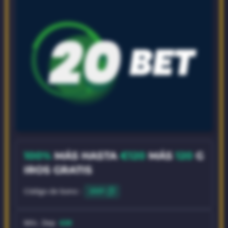
100%
MÁS HASTA
€120
MÁS
120
G
IROS GRATIS
Código de bono :
2DEP
Mín. Dep
€20