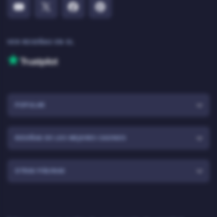
VER RESEÑAS EN EL
POPULAR
RESEÑAS DE LOS MEJORES CASINOS
OTRAS PÁGINAS