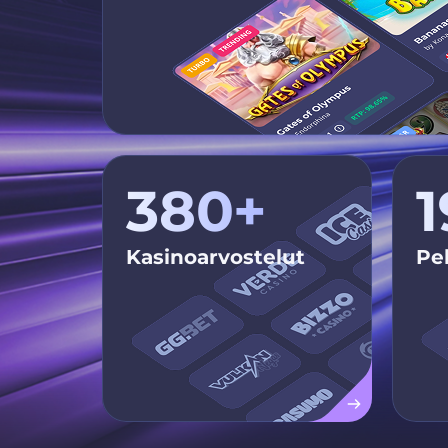
380+
Kasinoarvostelut
Pel