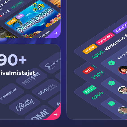
190+
ivalmistajat