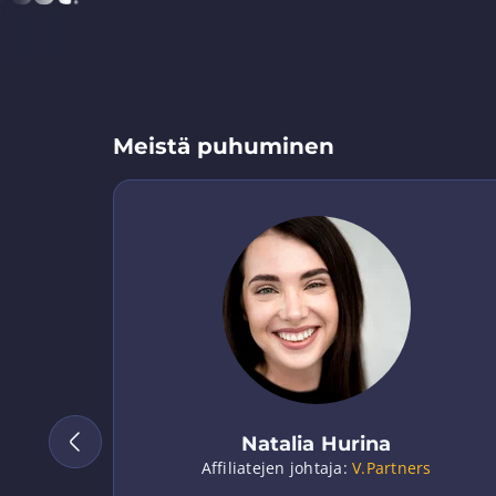
Meistä puhuminen
tes
en
Natalia Hurina
. Heidän
Affiliatejen johtaja:
V.Partners