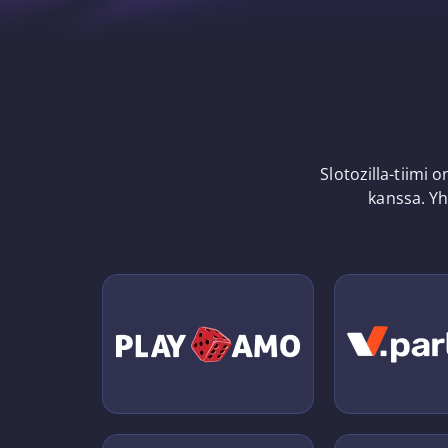
Slotozilla-tiimi
kanssa. Yh