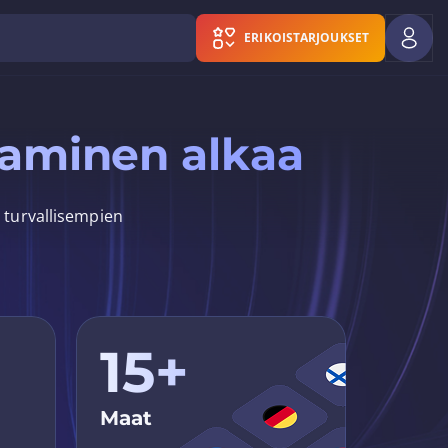
ERIKOISTARJOUKSET
aaminen alkaa
 turvallisempien
15+
Maat