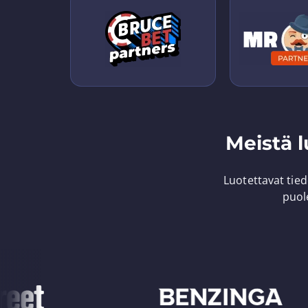
Meistä 
Luotettavat tie
puol