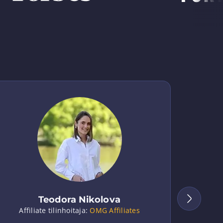
Affi
Olemme t
Teodora Nikolova
kanssa jo
Affiliate tilinhoitaja:
OMG Affiliates
fantasti