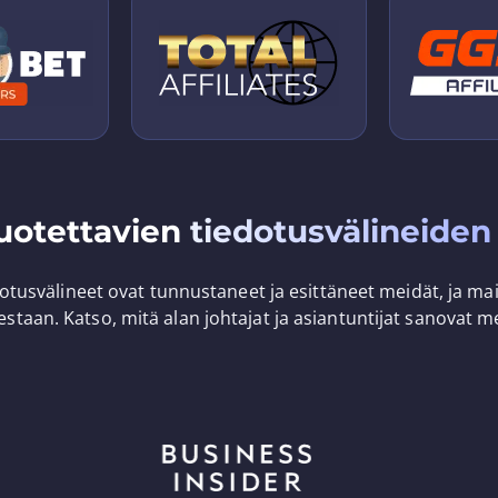
luotettavien
tiedotusvälineide
dotusvälineet ovat tunnustaneet ja esittäneet meidät, ja
estaan. Katso, mitä alan johtajat ja asiantuntijat sanovat me