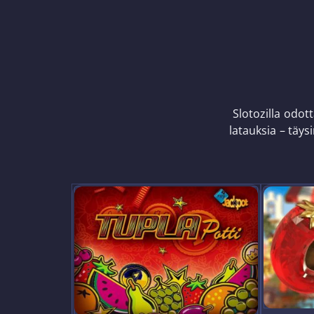
Slotozilla odot
latauksia – täy