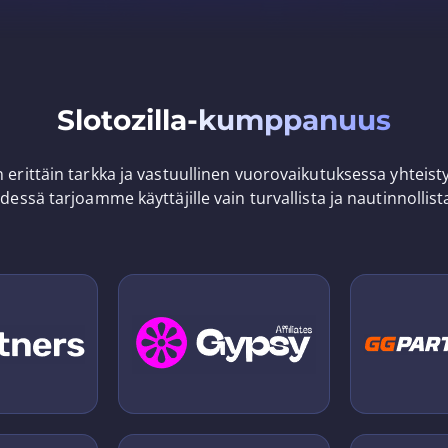
Slotozilla-
kumppanuus
 on erittäin tarkka ja vastuullinen vuorovaikutuksessa yhte
dessä tarjoamme käyttäjille vain turvallista ja nautinnollista