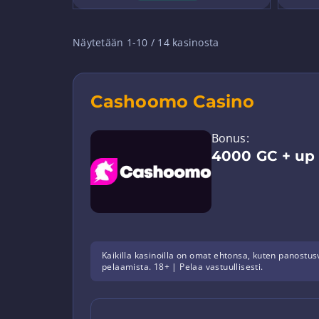
Näytetään 1-10 / 14 kasinosta
Cashoomo Casino
Bonus:
4000 GC + up 
Kaikilla kasinoilla on omat ehtonsa, kuten panostus
pelaamista. 18+ | Pelaa vastuullisesti.