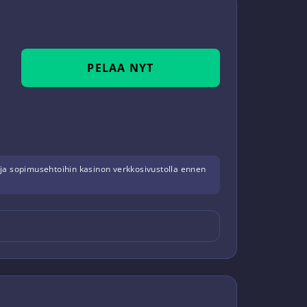
PELAA NYT
ö- ja sopimusehtoihin kasinon verkkosivustolla ennen