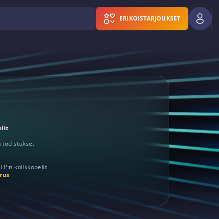
ERIKOISTARJOUKSET
lit
a todistukset
TP:n kolikkopelit
rus