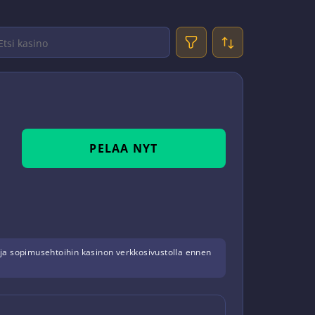
PELAA NYT
ö- ja sopimusehtoihin kasinon verkkosivustolla ennen