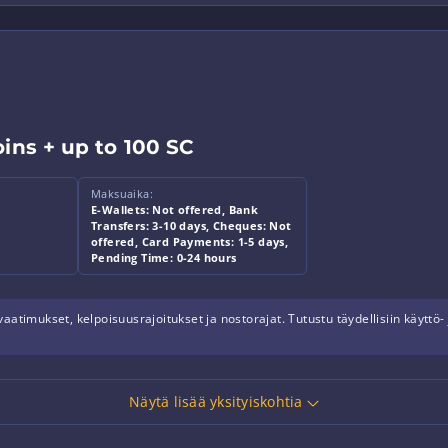
oins + up to 100 SC
Maksuaika:
E-Wallets: Not offered, Bank
Transfers: 3-10 days, Cheques: Not
offered, Card Payments: 1-5 days,
Pending Time: 0-24 hours
vaatimukset, kelpoisuusrajoitukset ja nostorajat. Tutustu täydellisiin käytt
Näytä lisää yksityiskohtia