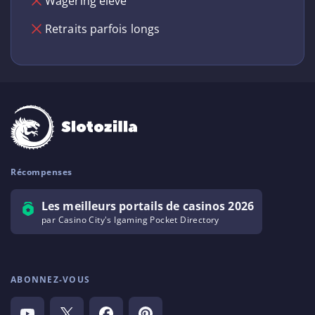
Wagering élevé
Retraits parfois longs
Récompenses
Les meilleurs portails de casinos 2026
par Casino City's Igaming Pocket Directory
ABONNEZ-VOUS