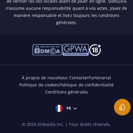
de vérifier les lois locales avant de jouer en ligne. SlotoZilla
n’assume aucune responsabilité quant à vos actes. Jouez de
manière responsable et lisez toujours les conditions
générales.
À propos de nous
Nous Contacter
Partenariat
Politique de cookies
Politique de confidentialité
Conditions générales
Coin D
FR
©
2026
Slotozilla Inc. | Tous droits réservés.