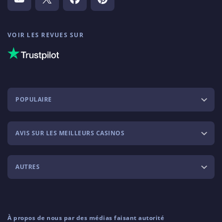
VOIR LES REVUES SUR
POPULAIRE
AVIS SUR LES MEILLEURS CASINOS
AUTRES
À propos de nous par des médias faisant autorité