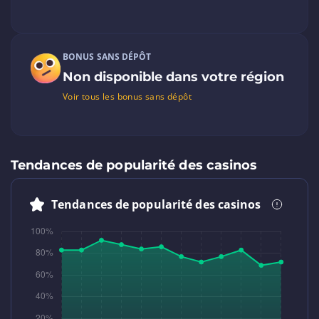
BONUS SANS DÉPÔT
Non disponible dans votre région
Voir tous les bonus sans dépôt
Tendances de popularité des casinos
Tendances de popularité des casinos