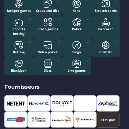
Jackpot games
Craps and dice
Keno
Scratch cards
eSports
Crash games
Poker
Baccarat
betting
Betting
Video poker
Bingo
Roulette
Blackjack
Slots
Live games
Fournisseurs
+114 plus