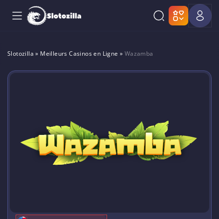
Slotozilla
»
Meilleurs Casinos en Ligne
»
Wazamba