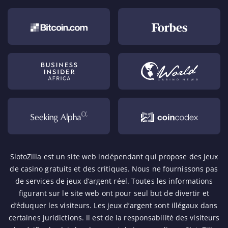
SlotoZilla est un site web indépendant qui propose des jeux
de casino gratuits et des critiques. Nous ne fournissons pas
de services de jeux d’argent réel. Toutes les informations
figurant sur le site web ont pour seul but de divertir et
d’éduquer les visiteurs. Les jeux d’argent sont illégaux dans
certaines juridictions. Il est de la responsabilité des visiteurs