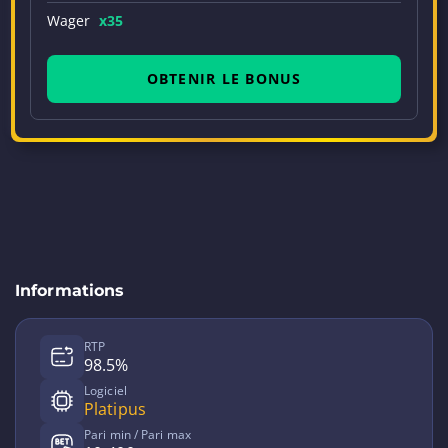
Wager
x35
OBTENIR LE BONUS
Informations
RTP
98.5%
Logiciel
Platipus
Pari min / Pari max