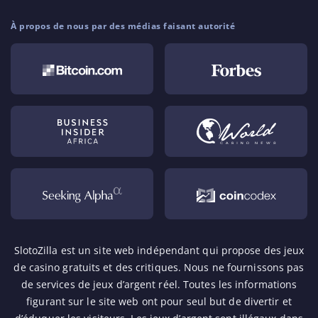
À propos de nous par des médias faisant autorité
SlotoZilla est un site web indépendant qui propose des jeux
de casino gratuits et des critiques. Nous ne fournissons pas
de services de jeux d’argent réel. Toutes les informations
figurant sur le site web ont pour seul but de divertir et