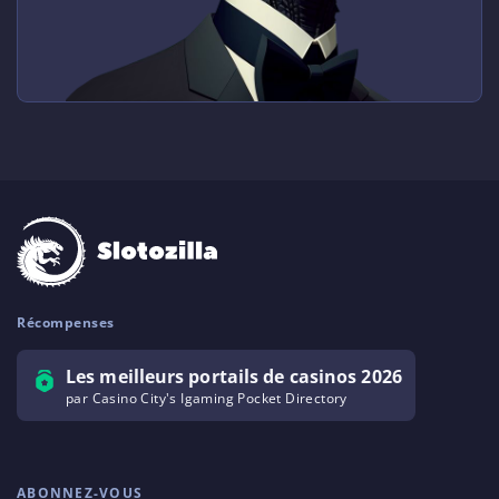
Récompenses
Les meilleurs portails de casinos 2026
par Casino City's Igaming Pocket Directory
ABONNEZ-VOUS