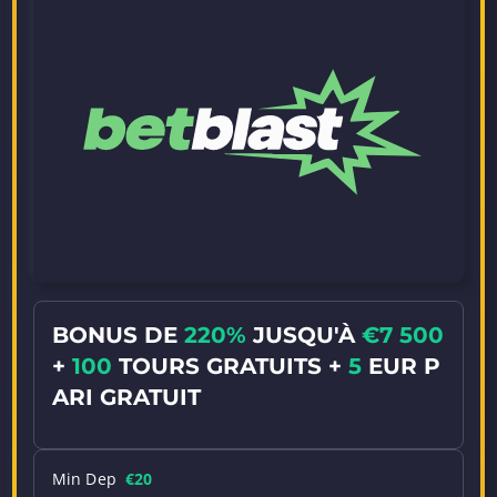
BONUS DE
220%
JUSQU'À
€7 500
+
100
TOURS GRATUITS +
5
EUR P
ARI GRATUIT
Min Dep
€20