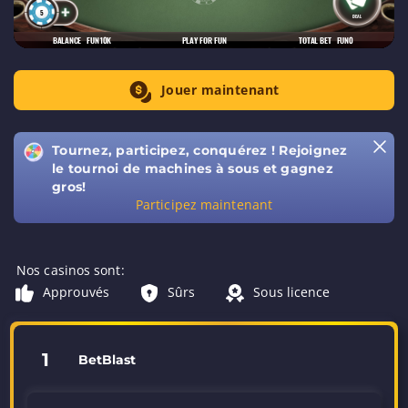
Jouer maintenant
Tournez, participez, conquérez ! Rejoignez
le tournoi de machines à sous et gagnez
gros!
Participez maintenant
Nos casinos sont:
Approuvés
Sûrs
Sous licence
1
BetBlast