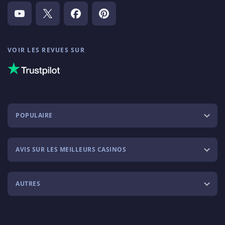
VOIR LES REVUES SUR
POPULAIRE
AVIS SUR LES MEILLEURS CASINOS
AUTRES