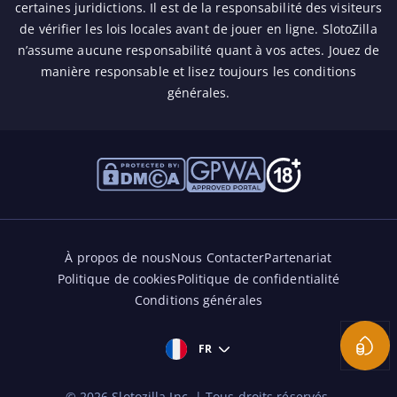
certaines juridictions. Il est de la responsabilité des visiteurs
de vérifier les lois locales avant de jouer en ligne. SlotoZilla
n’assume aucune responsabilité quant à vos actes. Jouez de
manière responsable et lisez toujours les conditions
générales.
À propos de nous
Nous Contacter
Partenariat
Politique de cookies
Politique de confidentialité
Conditions générales
Coin D
FR
©
2026
Slotozilla Inc. | Tous droits réservés.