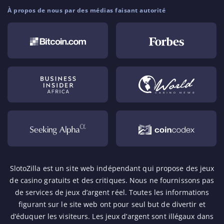
À propos de nous par des médias faisant autorité
SlotoZilla est un site web indépendant qui propose des jeux
de casino gratuits et des critiques. Nous ne fournissons pas
de services de jeux d’argent réel. Toutes les informations
figurant sur le site web ont pour seul but de divertir et
d’éduquer les visiteurs. Les jeux d’argent sont illégaux dans