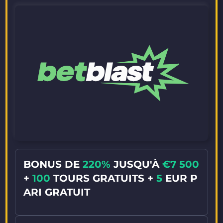
BONUS DE
220%
JUSQU'À
€7 500
+
100
TOURS GRATUITS +
5
EUR P
ARI GRATUIT