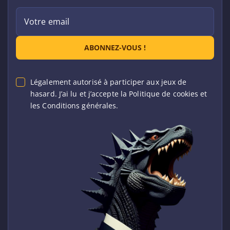
Votre email
ABONNEZ-VOUS !
Légalement autorisé à participer aux jeux de
hasard. J’ai lu et j’accepte la Politique de cookies et
les Conditions générales.