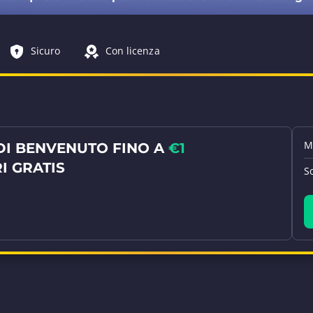
Sicuro
Con licenza
M
DI BENVENUTO FINO A
€1
I GRATIS
S