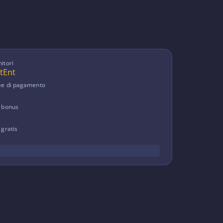
nitori
tEnt
ee di pagamento
i bonus
o
 gratis