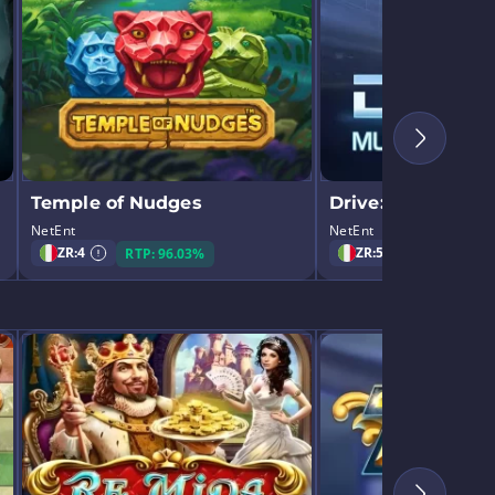
Temple of Nudges
Drive: Multiplie
NetEnt
NetEnt
ZR:
4
ZR:
5
RTP: 96.03%
RTP: 96.7