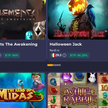
ts The Awakening
Halloween Jack
NetEnt
ZR:
3
RTP: 96%
RTP: 96.28%