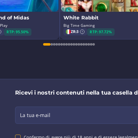
nd of Midas
White Rabbit
Play
Big Time Gaming
ZR:
3
RTP: 95.50%
RTP: 97.72%
Ricevi i nostri contenuti nella tua casella 
La tua e-mail
Confermo di avere più di 18 anni e di essere legalment