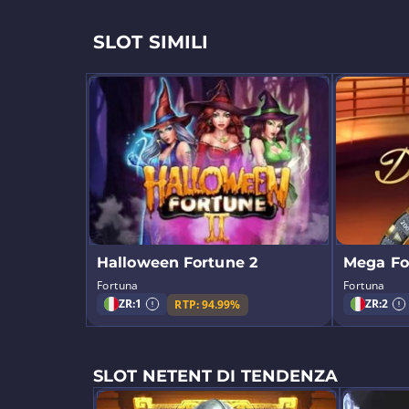
SLOT SIMILI
Halloween Fortune 2
Mega Fo
Fortuna
Fortuna
ZR:
1
ZR:
2
RTP: 94.99%
SLOT NETENT DI TENDENZA