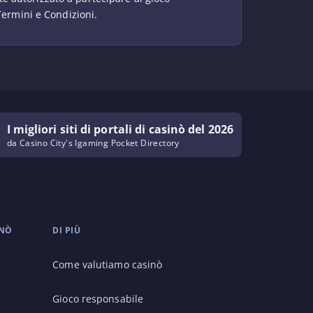
 Termini e Condizioni.
I migliori siti di portali di casinò del 2026
da Casino City's Igaming Pocket Directory
INÒ
DI PIÙ
Come valutiamo casinò
Gioco responsabile