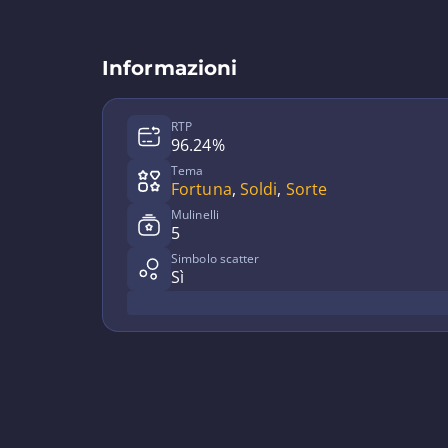
Informazioni
RTP
96.24%
Tema
Fortuna
,
Soldi
,
Sorte
Mulinelli
5
Simbolo scatter
Sì