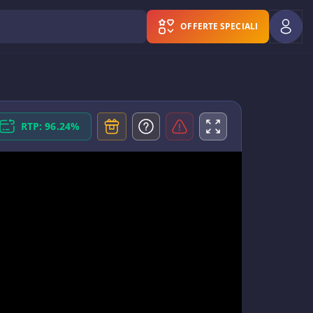
OFFERTE SPECIALI
RTP: 96.24%