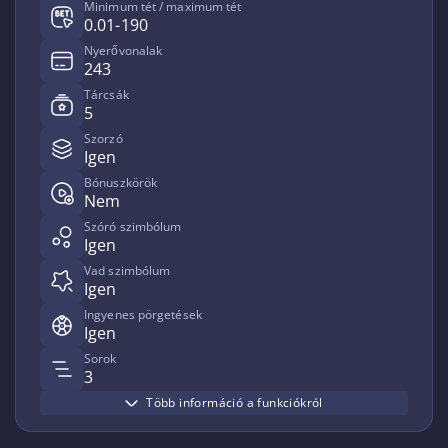
Minimum tét / maximum tét
0.01-190
Nyerővonalak
243
Tárcsák
5
Szorzó
Igen
Bónuszkörök
Nem
Szóró szimbólum
Igen
Vad szimbólum
Igen
Ingyenes pörgetések
Igen
Sorok
3
Több információ a funkciókról