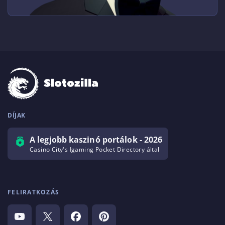
DÍJAK
A legjobb kaszinó portálok - 2026
Casino City's Igaming Pocket Directory által
FELIRATKOZÁS