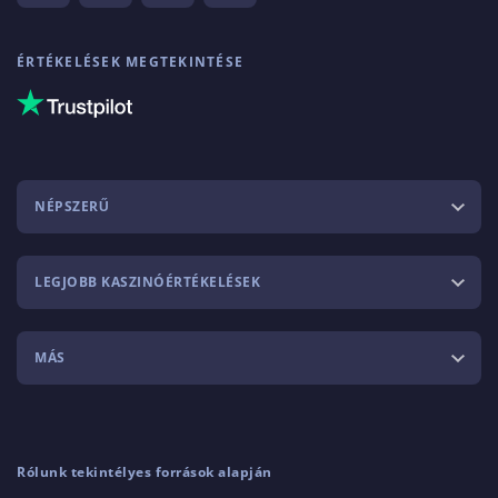
ÉRTÉKELÉSEK MEGTEKINTÉSE
NÉPSZERŰ
LEGJOBB KASZINÓÉRTÉKELÉSEK
MÁS
Rólunk tekintélyes források alapján