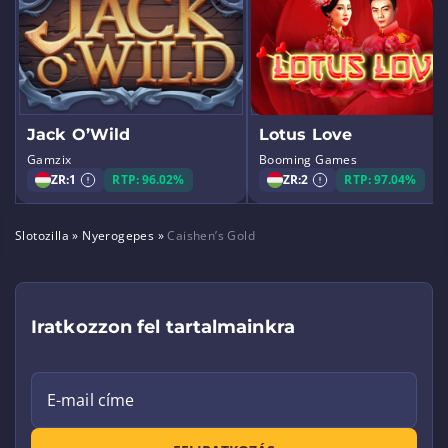
Jack O’Wild
Lotus Love
Gamzix
Booming Games
ZR:
1
RTP: 96.02%
ZR:
2
RTP: 97.04%
Slotozilla
»
Nyerogepes
»
Caishen’s Gold
Iratkozzon fel tartalmainkra
E-mail címe