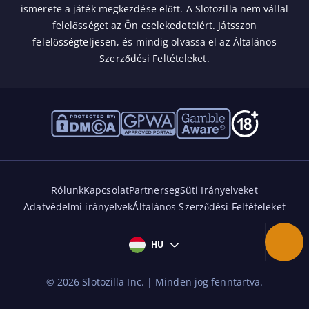
ismerete a játék megkezdése előtt. A Slotozilla nem vállal
felelősséget az Ön cselekedeteiért.
Játsszon
felelősségteljesen
, és mindig olvassa el az Általános
Szerződési Feltételeket.
Rólunk
Kapcsolat
Partnerseg
Süti Irányelveket
Adatvédelmi irányelvek
Általános Szerződési Feltételeket
Coin D
HU
©
2026
Slotozilla Inc. | Minden jog fenntartva.