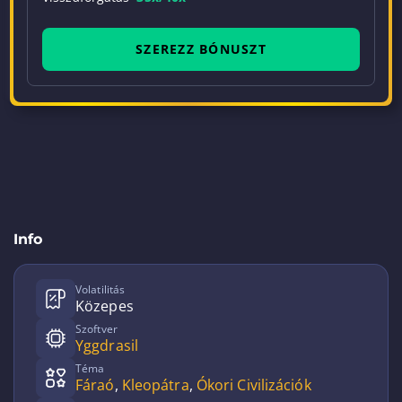
SZEREZZ BÓNUSZT
Info
Volatilitás
Közepes
Szoftver
Yggdrasil
Téma
Fáraó
,
Kleopátra
,
Ókori Civilizációk