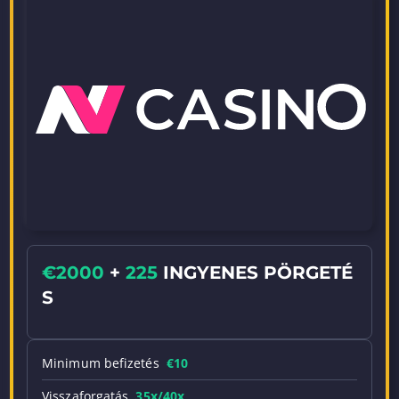
€2000
+
225
INGYENES PÖRGETÉ
S
Minimum befizetés
€10
Visszaforgatás
35x/40x