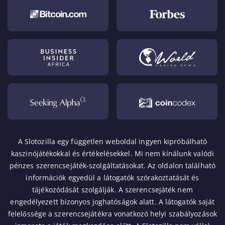
A Slotozilla egy független weboldal ingyen kipróbálható
kaszinójátékokkal és értékelésekkel. Mi nem kínálunk valódi
pénzes szerencsejáték-szolgáltatásokat. Az oldalon található
információk egyedül a látogatók szórakoztatását és
tájékozódását szolgálják. A szerencsejáték nem
engedélyezett bizonyos joghatóságok alatt. A látogatók saját
felelőssége a szerencsejátékra vonatkozó helyi szabályozások