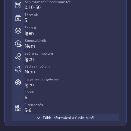
Minimum tét / maximum tét
0.10-50
Tárcsák
5
Szorzó
Igen
Bónuszkörök
Nem
Szóró szimbólum
Igen
Vad szimbólum
Nem
Ingyenes pörgetések
Igen
Sorok
6
Elrendezés
5-6
Több információ a funkciókról