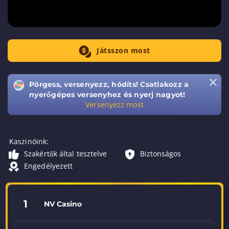
Játsszon most
Pörgess, versenyezz, hódíts! Csatlakozz a
nyerőgépes versenyhez és nyerj nagyot!
Versenyezz most
Kaszinóink:
Szakértők által tesztelve
Biztonságos
Engedélyezett
1
NV Casino