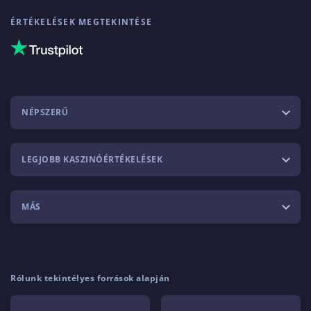
ÉRTÉKELÉSEK MEGTEKINTÉSE
NÉPSZERŰ
LEGJOBB KASZINÓÉRTÉKELÉSEK
MÁS
Rólunk tekintélyes források alapján