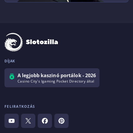
DÍJAK
A legjobb kaszinó portálok - 2026
Casino City's Igaming Pocket Directory által
FELIRATKOZÁS