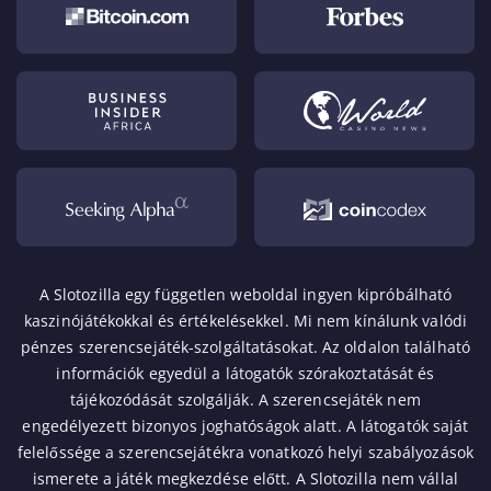
A Slotozilla egy független weboldal ingyen kipróbálható
kaszinójátékokkal és értékelésekkel. Mi nem kínálunk valódi
pénzes szerencsejáték-szolgáltatásokat. Az oldalon található
információk egyedül a látogatók szórakoztatását és
tájékozódását szolgálják. A szerencsejáték nem
engedélyezett bizonyos joghatóságok alatt. A látogatók saját
felelőssége a szerencsejátékra vonatkozó helyi szabályozások
ismerete a játék megkezdése előtt. A Slotozilla nem vállal