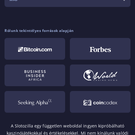
Rólunk tekintélyes források alapján
A Slotozilla egy független weboldal ingyen kipróbálható
kaszinójátékokkal és értékelésekkel. Mi nem kínálunk valódi