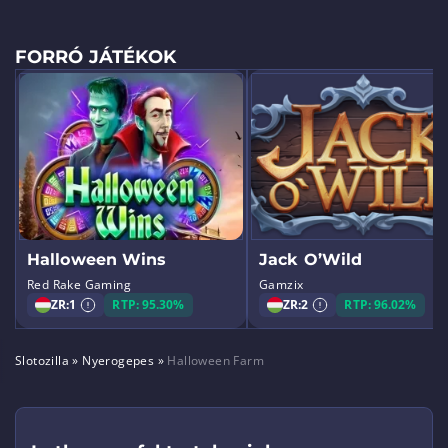
FORRÓ JÁTÉKOK
Halloween Wins
Jack O’Wild
Red Rake Gaming
Gamzix
ZR:
1
RTP: 95.30%
ZR:
2
RTP: 96.02%
Slotozilla
»
Nyerogepes
»
Halloween Farm