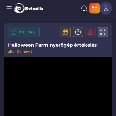
RTP: 94%
Halloween Farm nyerőgép értékelés
által GameArt