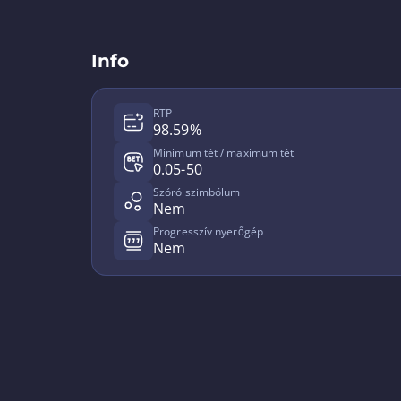
Info
RTP
98.59%
Minimum tét / maximum tét
0.05-50
Szóró szimbólum
Nem
Progresszív nyerőgép
Nem