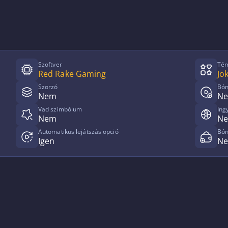
Szoftver
Té
Red Rake Gaming
Jo
Szorzó
Bón
Nem
N
Vad szimbólum
Ing
Nem
N
Automatikus lejátszás opció
Bón
Igen
N