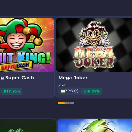
ng Super Cash
Mega Joker
Joker
ZR:
3
RTP: 95%
RTP: 99%