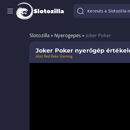
Slotozilla
»
Nyerogepes
»
Joker Poker
Joker Poker nyerőgép értékel
által Red Rake Gaming