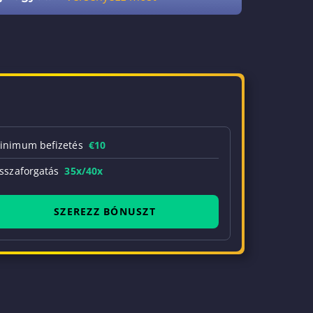
inimum befizetés
€10
isszaforgatás
35x/40x
SZEREZZ BÓNUSZT