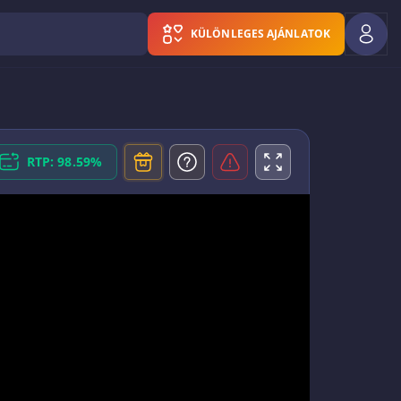
KÜLÖNLEGES AJÁNLATOK
RTP: 98.59%