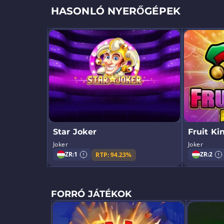
HASONLÓ NYERŐGÉPEK
Star Joker
Fruit Ki
Joker
Joker
ZR:
1
ZR:
2
RTP: 94.23%
FORRÓ JÁTÉKOK