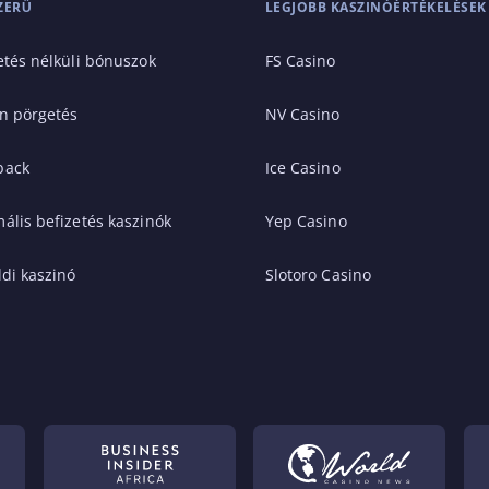
ZERŰ
LEGJOBB KASZINÓÉRTÉKELÉSEK
etés nélküli bónuszok
FS Casino
n pörgetés
NV Casino
back
Ice Casino
ális befizetés kaszinók
Yep Casino
ldi kaszinó
Slotoro Casino