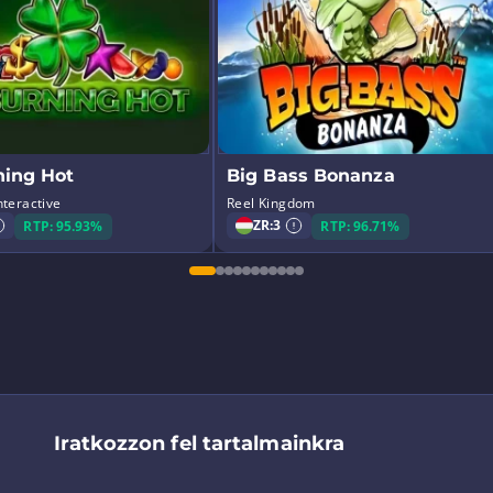
ning Hot
Big Bass Bonanza
teractive
Reel Kingdom
ZR:
3
RTP: 95.93%
RTP: 96.71%
Iratkozzon fel tartalmainkra