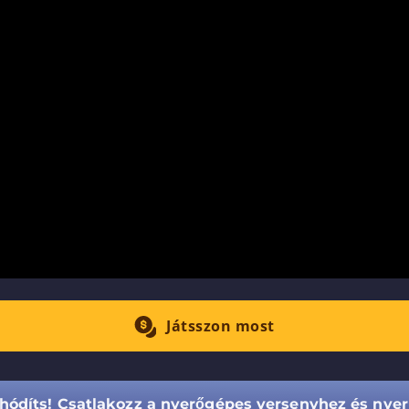
Játsszon most
 hódíts! Csatlakozz a nyerőgépes versenyhez és nyer