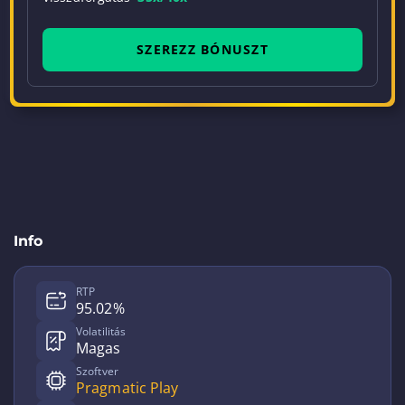
SZEREZZ BÓNUSZT
Info
RTP
95.02%
Volatilitás
Magas
Szoftver
Pragmatic Play