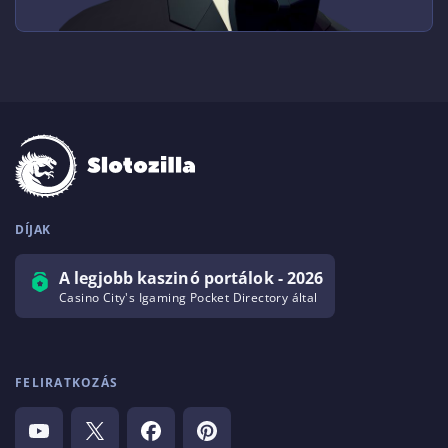
DÍJAK
A legjobb kaszinó portálok - 2026
Casino City's Igaming Pocket Directory által
FELIRATKOZÁS