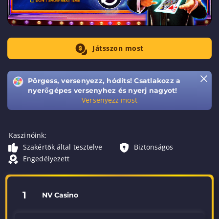
Játsszon most
Pörgess, versenyezz, hódíts! Csatlakozz a
nyerőgépes versenyhez és nyerj nagyot!
Versenyezz most
Kaszinóink:
Szakértők által tesztelve
Biztonságos
Engedélyezett
1
NV Casino