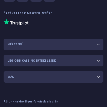
ÉRTÉKELÉSEK MEGTEKINTÉSE
NÉPSZERŰ
LEGJOBB KASZINÓÉRTÉKELÉSEK
MÁS
Rólunk tekintélyes források alapján