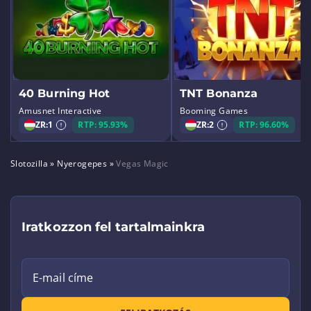
40 Burning Hot
TNT Bonanza
Amusnet Interactive
Booming Games
ZR:
1
RTP: 95.93%
ZR:
2
RTP: 96.60%
Slotozilla
»
Nyerogepes
»
Vegas Magic
Iratkozzon fel tartalmainkra
E-mail címe