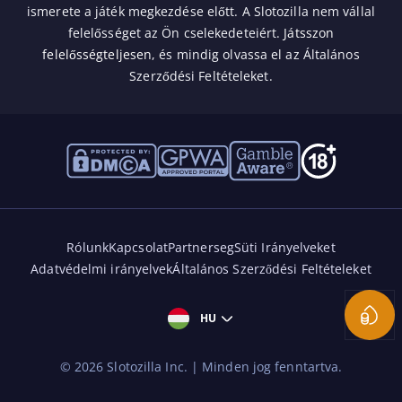
ismerete a játék megkezdése előtt. A Slotozilla nem vállal
felelősséget az Ön cselekedeteiért.
Játsszon
felelősségteljesen
, és mindig olvassa el az Általános
Szerződési Feltételeket.
Rólunk
Kapcsolat
Partnerseg
Süti Irányelveket
Adatvédelmi irányelvek
Általános Szerződési Feltételeket
Coin D
HU
©
2026
Slotozilla Inc. | Minden jog fenntartva.