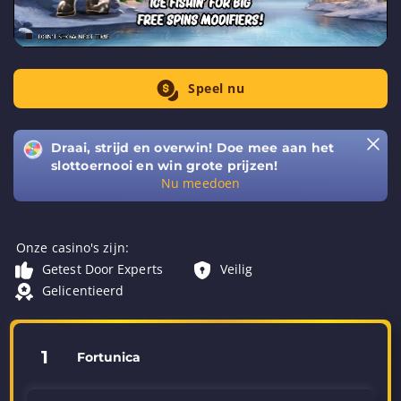
Speel nu
Draai, strijd en overwin! Doe mee aan het
slottoernooi en win grote prijzen!
Nu meedoen
Onze casino's zijn:
Getest Door Experts
Veilig
Gelicentieerd
1
Fortunica