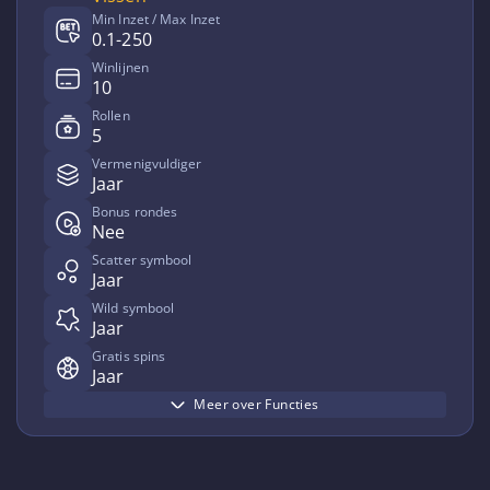
Min Inzet / Max Inzet
0.1-250
Winlijnen
10
Rollen
5
Vermenigvuldiger
Jaar
Bonus rondes
Nee
Scatter symbool
Jaar
Wild symbool
Jaar
Gratis spins
Jaar
Meer over Functies