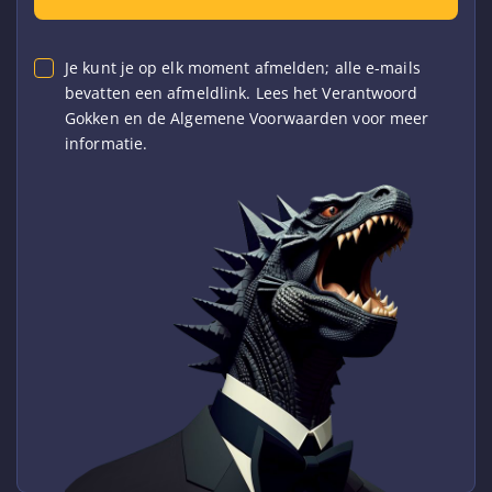
Je kunt je op elk moment afmelden; alle e-mails
bevatten een afmeldlink. Lees het Verantwoord
Gokken en de Algemene Voorwaarden voor meer
informatie.