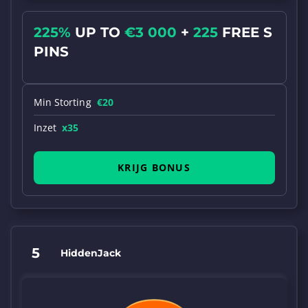
225%
UP TO
€3 000
+
225
FREE S
PINS
Min Storting
€20
Inzet
x35
KRIJG BONUS
5
HiddenJack