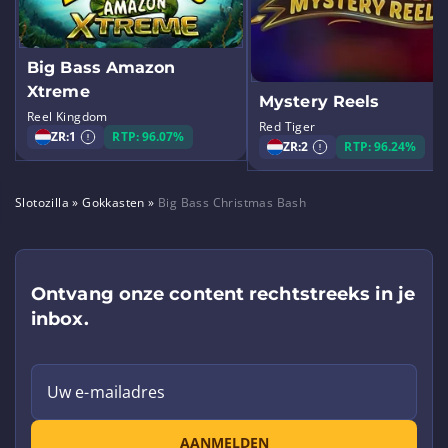
Big Bass Amazon
Xtreme
Mystery Reels
Reel Kingdom
Red Tiger
ZR:
1
RTP: 96.07%
ZR:
2
RTP: 96.24%
Slotozilla
»
Gokkasten
»
Big Bass Christmas Bash
Ontvang onze content rechtstreeks in je
inbox.
Uw e-mailadres
AANMELDEN