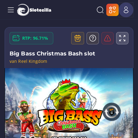
RTP: 96.71%
Big Bass Christmas Bash slot
van Reel Kingdom