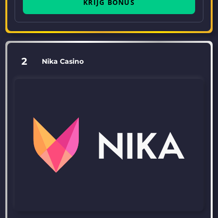
KRIJG BONUS
2
Nika Casino