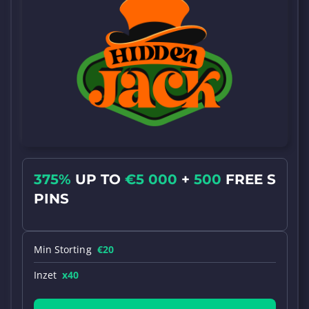
375%
UP TO
€5 000
+
500
FREE S
PINS
Min Storting
€20
Inzet
x40