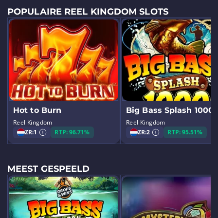
POPULAIRE REEL KINGDOM SLOTS
Hot to Burn
Big Bass Splash 1000
Reel Kingdom
Reel Kingdom
ZR:
1
RTP: 96.71%
ZR:
2
RTP: 95.51%
MEEST GESPEELD