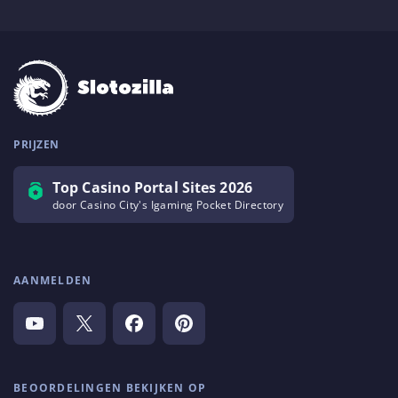
PRIJZEN
Top Casino Portal Sites 2026
door Casino City's Igaming Pocket Directory
AANMELDEN
BEOORDELINGEN BEKIJKEN OP