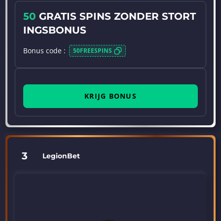
50
GRATIS SPINS ZONDER STORT
INGSBONUS
Bonus code :
50FREESPINS
KRIJG BONUS
3
LegionBet