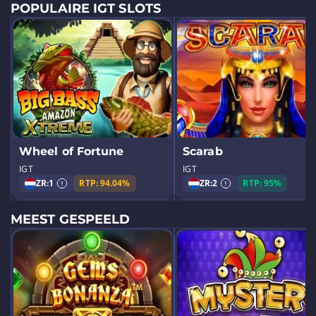
POPULAIRE IGT SLOTS
Wheel of Fortune
Scarab
IGT
IGT
ZR:
1
RTP: 94.04%
ZR:
2
RTP: 95%
MEEST GESPEELD