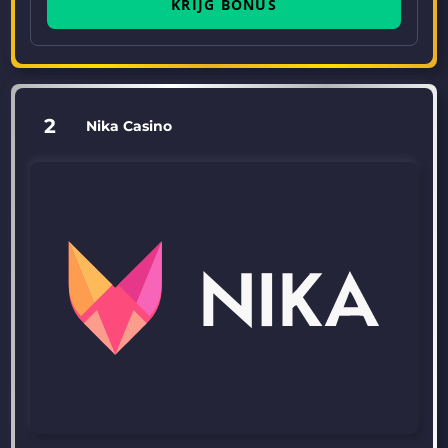
KRIJG BONUS
2
Nika Casino