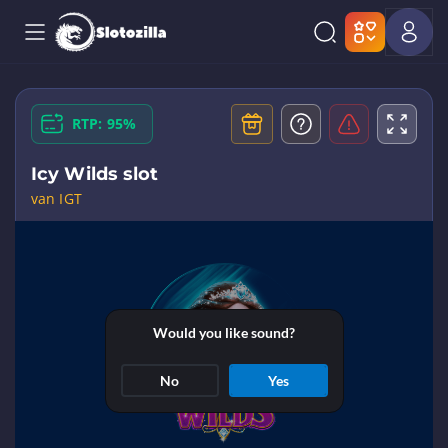
RTP: 95%
Icy Wilds slot
van IGT