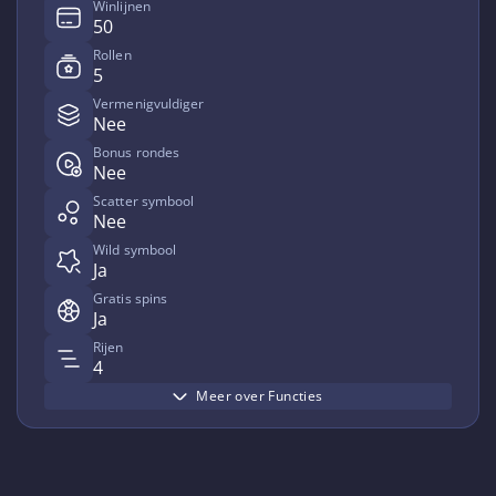
Winlijnen
50
Rollen
5
Vermenigvuldiger
Nee
Bonus rondes
Nee
Scatter symbool
Nee
Wild symbool
Ja
Gratis spins
Ja
Rijen
4
Meer over Functies