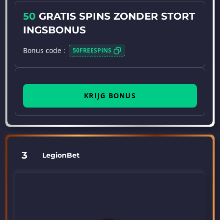
50
GRATIS SPINS ZONDER STORT
INGSBONUS
Bonus code :
50FREESPINS
KRIJG BONUS
3
LegionBet