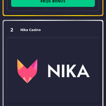
KRIJG BONUS
2
Nika Casino