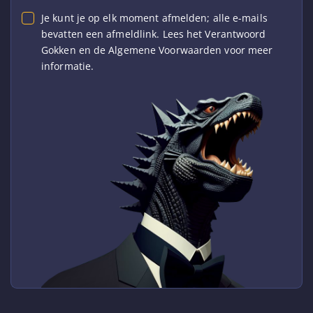
Je kunt je op elk moment afmelden; alle e-mails
bevatten een afmeldlink. Lees het Verantwoord
Gokken en de Algemene Voorwaarden voor meer
informatie.