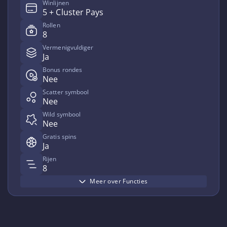
Winlijnen
5 + Cluster Pays
Rollen
8
Vermenigvuldiger
Ja
Bonus rondes
Nee
Scatter symbool
Nee
Wild symbool
Nee
Gratis spins
Ja
Rijen
8
Meer over Functies