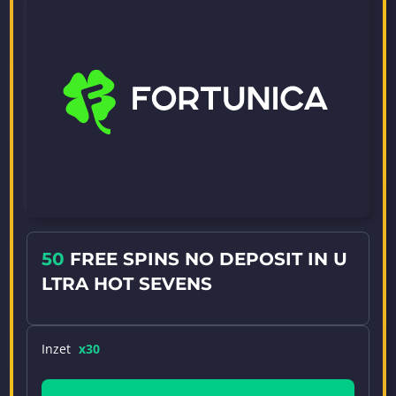
50
FREE SPINS NO DEPOSIT IN U
LTRA HOT SEVENS
Inzet
x30