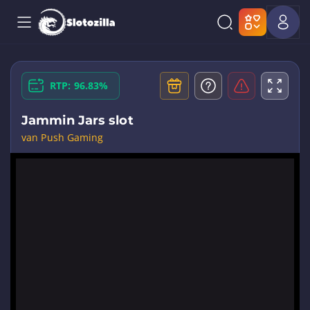
RTP: 96.83%
Jammin Jars slot
van Push Gaming