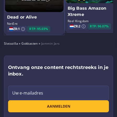
Big Bass Amazon
Xtreme
Dead or Alive
Reel Kingdom
NetEnt
ZR:
2
RTP: 96.07%
ZR:
1
RTP: 95.03%
Slotozilla
»
Gokkasten
»
Jammin Jars
Ontvang onze content rechtstreeks in je
inbox.
Uw e-mailadres
AANMELDEN