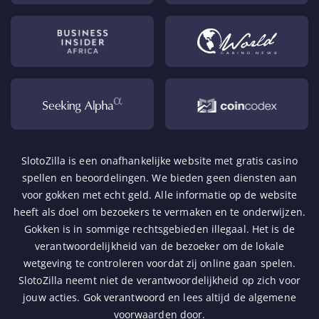
SlotoZilla is een onafhankelijke website met gratis casino
spellen en beoordelingen. We bieden geen diensten aan
voor gokken met echt geld. Alle informatie op de website
heeft als doel om bezoekers te vermaken en te onderwijzen.
Gokken is in sommige rechtsgebieden illegaal. Het is de
verantwoordelijkheid van de bezoeker om de lokale
wetgeving te controleren voordat zij online gaan spelen.
SlotoZilla neemt niet de verantwoordelijkheid op zich voor
jouw acties.
Gok verantwoord
en lees altijd de algemene
voorwaarden door.