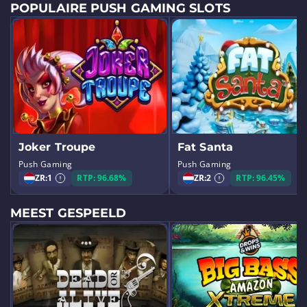
POPULAIRE PUSH GAMING SLOTS
Joker Troupe
Fat Santa
Push Gaming
Push Gaming
ZR:
1
RTP: 96.68%
ZR:
2
RTP: 96.45%
MEEST GESPEELD