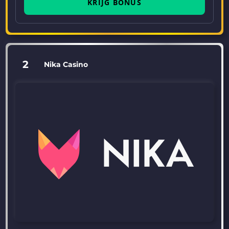
KRIJG BONUS
2
Nika Casino