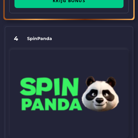
KRIJG BONUS
4
SpinPanda