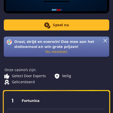
Speel nu
Draai, strijd en overwin! Doe mee aan het
slottoernooi en win grote prijzen!
Nu meedoen
Onze casino's zijn:
Getest Door Experts
Veilig
Gelicentieerd
1
Fortunica