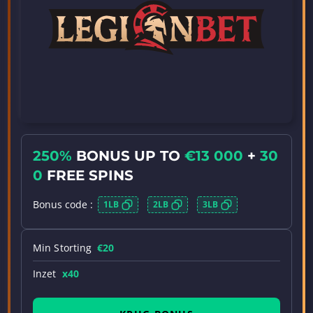
250%
BONUS UP TO
€13 000
+
30
0
FREE SPINS
Bonus code :
1LB
2LB
3LB
Min Storting
€20
Inzet
x40