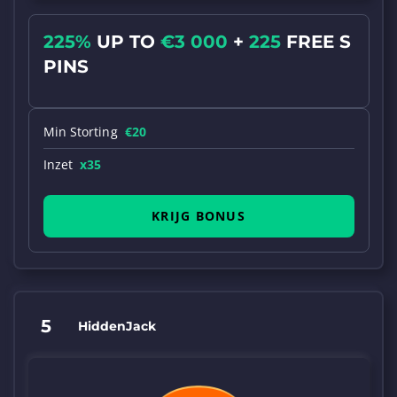
225%
UP TO
€3 000
+
225
FREE S
PINS
Min Storting
€20
Inzet
x35
KRIJG BONUS
5
HiddenJack