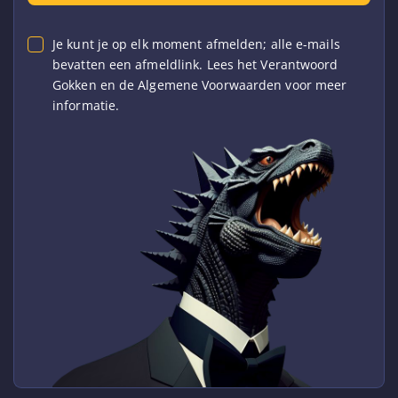
Je kunt je op elk moment afmelden; alle e-mails
bevatten een afmeldlink. Lees het Verantwoord
Gokken en de Algemene Voorwaarden voor meer
informatie.