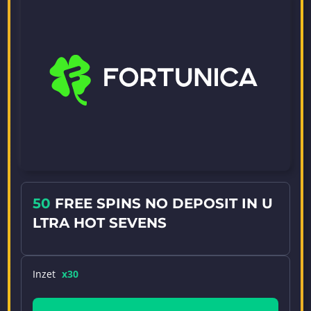
50
FREE SPINS NO DEPOSIT IN U
LTRA HOT SEVENS
Inzet
x30