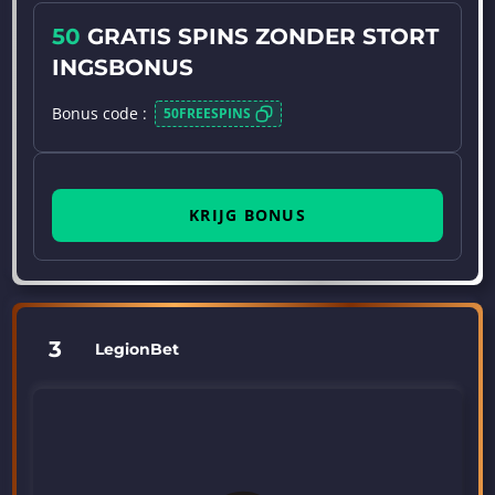
50
GRATIS SPINS ZONDER STORT
INGSBONUS
Bonus code :
50FREESPINS
KRIJG BONUS
3
LegionBet