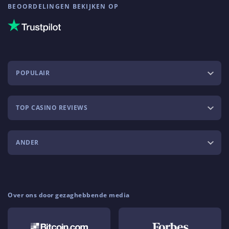
BEOORDELINGEN BEKIJKEN OP
POPULAIR
TOP CASINO REVIEWS
ANDER
Over ons door gezaghebbende media