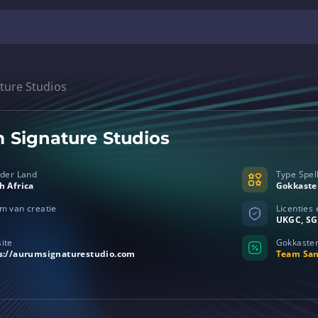
ture Studios
 Signature Studios
ider Land
Type Spel
h Africa
Gokkaste
m van creatie
Licenties 
UKGC, S
ite
Gokkaste
s://aurumsignaturestudio.com
Team Sa