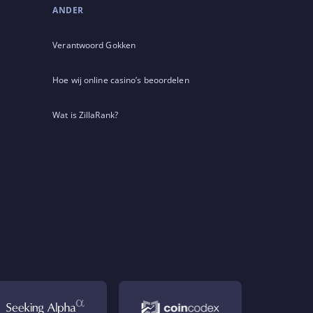
ANDER
Verantwoord Gokken
Hoe wij online casino’s beoordelen
Wat is ZillaRank?