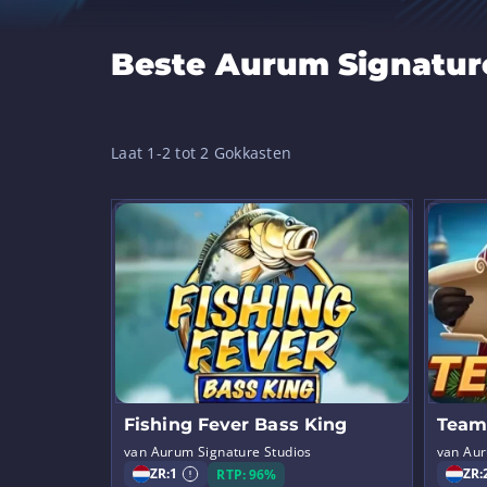
Beste Aurum Signature
Laat 1-
2
tot 2 Gokkasten
Fishing Fever Bass King
Team
van Aurum Signature Studios
van Aur
ZR:
1
ZR:
RTP: 96%