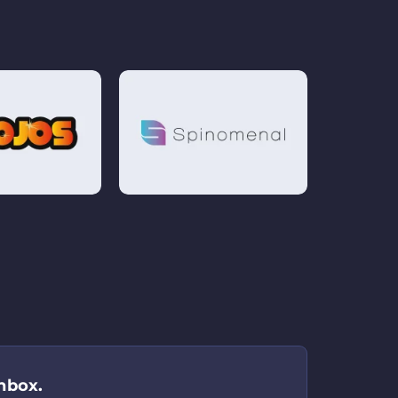
nbox.