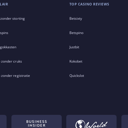
LAIR
TOP CASINO REVIEWS
zonder storting
Betsixty
 spins
Betspino
 gokkasten
Justbit
 zonder cruks
Kokobet
 zonder registratie
Quickslot