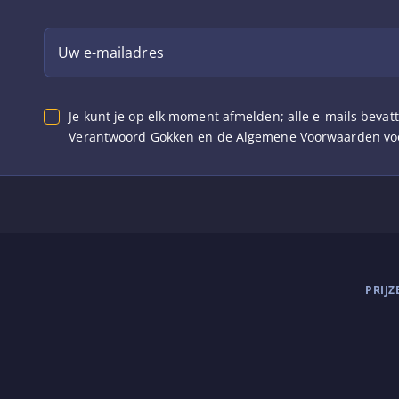
Uw e-mailadres
Je kunt je op elk moment afmelden; alle e-mails bevat
Verantwoord Gokken en de Algemene Voorwaarden voo
PRIJZ