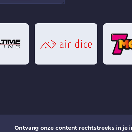
Ontvang onze content rechtstreeks in je i