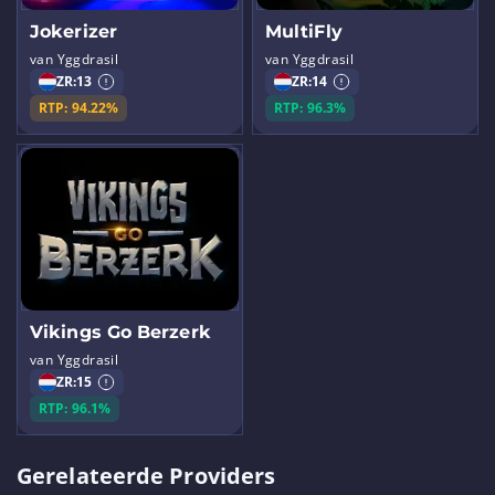
Jokerizer
MultiFly
van Yggdrasil
van Yggdrasil
ZR:
13
ZR:
14
RTP: 94.22%
RTP: 96.3%
Vikings Go Berzerk
van Yggdrasil
ZR:
15
RTP: 96.1%
Gerelateerde Providers