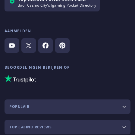
door Casino City's Igaming Pocket Directory
AANMELDEN
BEOORDELINGEN BEKIJKEN OP
POPULAIR
TOP CASINO REVIEWS