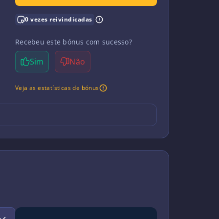
0 vezes reivindicadas
Recebeu este bónus com sucesso?
Sim
Não
Veja as estatísticas de bónus