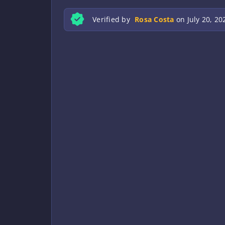
Verified by
Rosa Costa
on July 20, 20