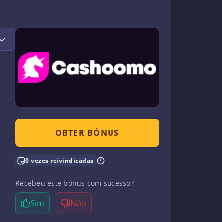
OBTER BÓNUS
0 vezes reivindicadas
Recebeu este bónus com sucesso?
Sim
Não