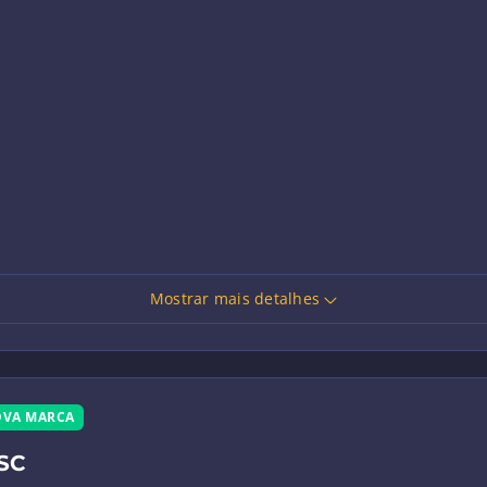
Mostrar mais detalhes
VA MARCA
 SC