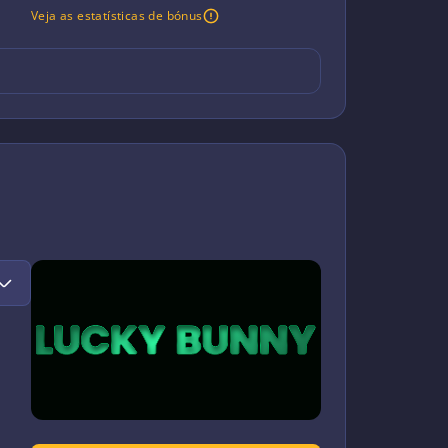
Veja as estatísticas de bónus