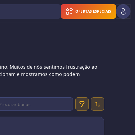
OFERTAS ESPECIAIS
no. Muitos de nós sentimos frustração ao
funcionam e mostramos como podem