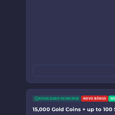
ATUALIZADO 03/08/2026
NOVO BÓNUS
NO
15,000 Gold Coins + up to 100