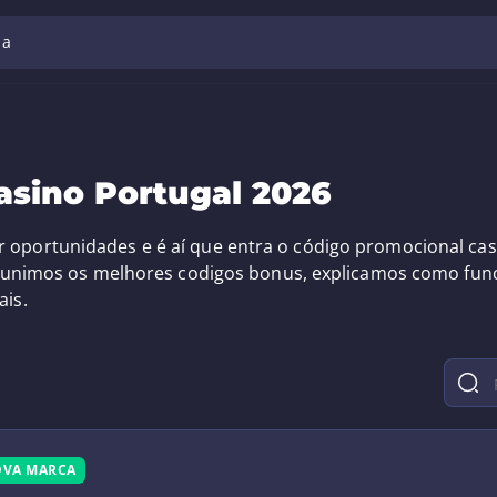
asino Portugal 2026
oportunidades e é aí que entra o código promocional casi
a reunimos os melhores codigos bonus, explicamos como 
ais.
VA MARCA